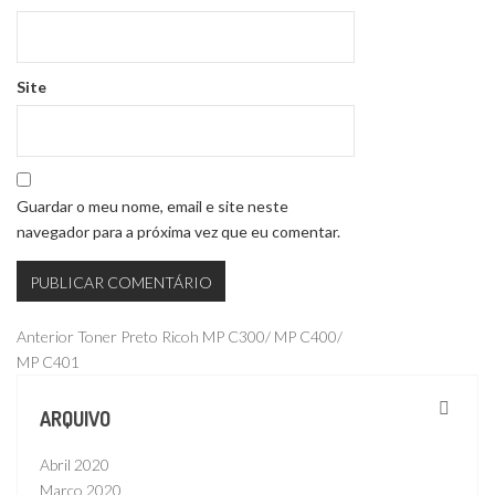
Site
Guardar o meu nome, email e site neste
navegador para a próxima vez que eu comentar.
Navegação
Publicação
Anterior
Toner Preto Ricoh MP C300/ MP C400/
anterior
MP C401
de
artigos
ARQUIVO
Abril 2020
Março 2020