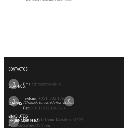
CONTACTOS
Email:
geral@copyvis.pt
SIGA-NOS:
Telefone:
(+351) 232 186 542
(Chamada para a rede fixa nacional)
COPYVIS
Fax:
(+351) 232 186 543
LINKS ÚTEIS
Home
Morada:
Reta Moure Madalena Nº392,
INFORMAÇÃO LEGAL
Quem somos
3515-331 Viseu