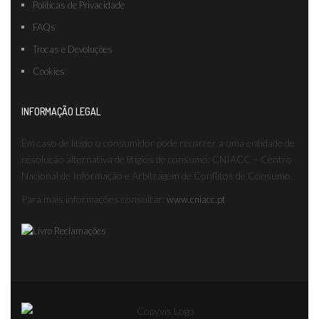
Políticas de Privacidade
FAQs
Trocas e Devoluções
Cookies
INFORMAÇÃO LEGAL
Em caso de litígio o consumidor pode recorrer a uma entidade de
resolução alternativa de litígios de consumo: CNIACC – Centro
Nacional de Informação e Arbitragem de Conflitos de Consumo.
Para mais informações consultar:
www.cniacc.pt