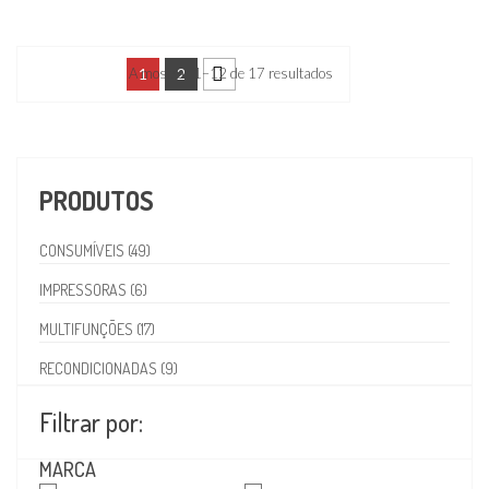
A mostrar 1–12 de 17 resultados
1
2
PRODUTOS
CONSUMÍVEIS (49)
IMPRESSORAS (6)
MULTIFUNÇÕES (17)
RECONDICIONADAS (9)
Filtrar por:
MARCA