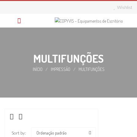
Skip
Wishlist
to
content
MULTIFUNÇÕES
INÍCIO
/
IMPRESSÃO
/
MULTIFUNÇÕES
Sort by:
Ordenação padrão