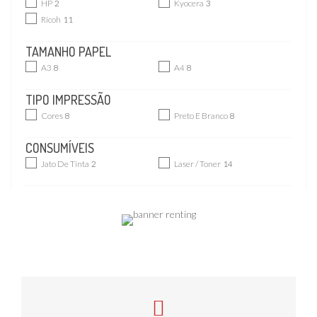
HP
2
Kyocera
3
Ricoh
11
TAMANHO PAPEL
A3
8
A4
8
TIPO IMPRESSÃO
Cores
8
Preto E Branco
8
CONSUMÍVEIS
Jato De Tinta
2
Laser / Toner
14