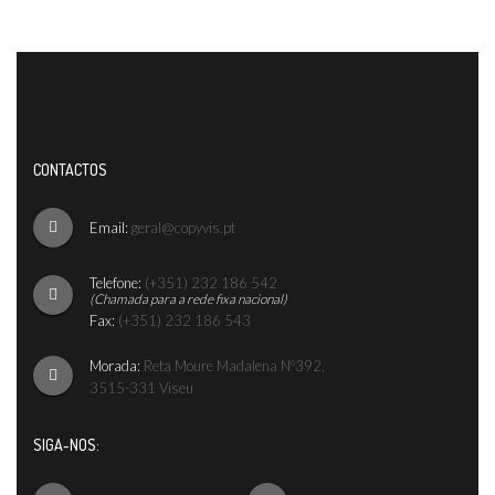
CONTACTOS
Email:
geral@copyvis.pt
Telefone:
(+351) 232 186 542
(Chamada para a rede fixa nacional)
Fax:
(+351) 232 186 543
Morada:
Reta Moure Madalena Nº392,
3515-331 Viseu
SIGA-NOS: