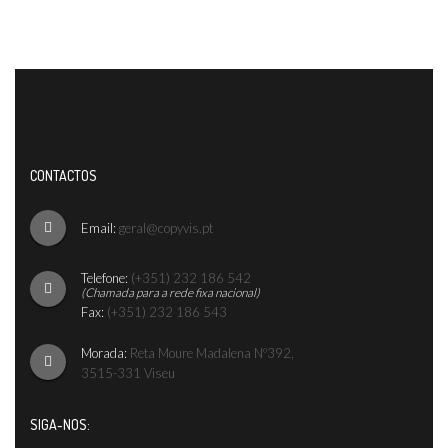
CONTACTOS
Email:
geral@copyvis.pt
Telefone:
(+351) 232 186 542
(Chamada para a rede fixa nacional)
Fax:
(+351) 232 186 543
Morada:
Reta Moure Madalena Nº392,
3515-331 Viseu
SIGA-NOS: