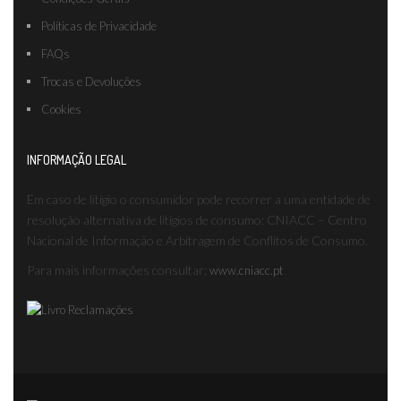
Políticas de Privacidade
FAQs
Trocas e Devoluções
Cookies
INFORMAÇÃO LEGAL
Em caso de litígio o consumidor pode recorrer a uma entidade de
resolução alternativa de litígios de consumo: CNIACC – Centro
Nacional de Informação e Arbitragem de Conflitos de Consumo.
Para mais informações consultar:
www.cniacc.pt