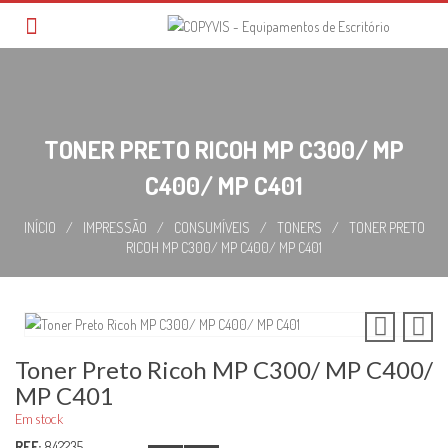
Skip
to
content
TONER PRETO RICOH MP C300/ MP
C400/ MP C401
INÍCIO
/
IMPRESSÃO
/
CONSUMÍVEIS
/
TONERS
/
TONER PRETO
RICOH MP C300/ MP C400/ MP C401
Toner Preto Ricoh MP C300/ MP C400/
MP C401
Em stock
REF:
842235