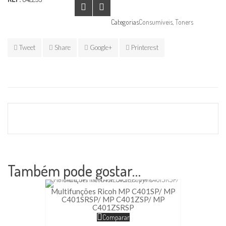
Categorias
Consumíveis
,
Toners
Tweet
Share
Google+
Printerest
Também pode gostar…
Multifunções Ricoh MP C401SP/ MP
C401SRSP/ MP C401ZSP/ MP
C401ZSRSP
Comparar