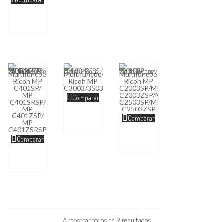
Multifunções
Multifunções
Multifunções
Ricoh MP
Ricoh MP
Ricoh MP
C401SP/
C3003/3503/4503/5503/6003
C2003SP/MP
MP
C2003ZSP/MP
Comparar
C401SRSP/
C2503SP/MP
MP
C2503ZSP
C401ZSP/
Comparar
MP
C401ZSRSP
Comparar
A mostrar todos os 9 resultados