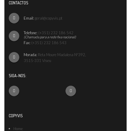
CONTACTOS
Email:
geral@copyvis.pt
Telefone:
(+351) 232 186 542
(Chamada para a rede fixa nacional)
Fax:
(+351) 232 186 543
Morada:
Reta Moure Madalena Nº392,
3515-331 Viseu
SIGA-NOS:
COPYVIS
Home