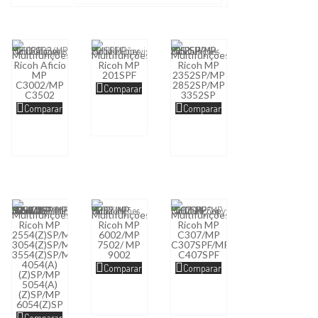
Multifunções
Multifunções
Multifunções
Ricoh Aficio
Ricoh MP
Ricoh MP
MP
201SPF
2352SP/MP
C3002/MP
2852SP/MP
Comparar
C3502
3352SP
Comparar
Comparar
Multifunções
Multifunções
Multifunções
Ricoh MP
Ricoh MP
Ricoh MP
2554(Z)SP/MP
6002/MP
C307/MP
3054(Z)SP/MP
7502/ MP
C307SPF/MP
3554(Z)SP/MP
9002
C407SPF
4054(A)
Comparar
Comparar
(Z)SP/MP
5054(A)
(Z)SP/MP
6054(Z)SP
Comparar