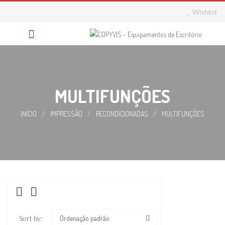
Skip
Wishlist
to
content
MULTIFUNÇÕES
INÍCIO
/
IMPRESSÃO
/
RECONDICIONADAS
/
MULTIFUNÇÕES
Sort by:
Ordenação padrão