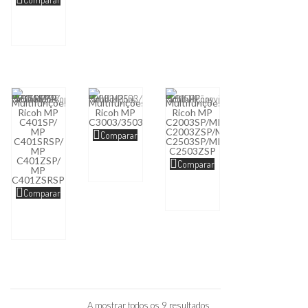
Multifunções
Multifunções
Multifunções
Ricoh MP
Ricoh MP
Ricoh MP
C401SP/
C3003/3503/4503/5503/6003
C2003SP/MP
MP
C2003ZSP/MP
Comparar
C401SRSP/
C2503SP/MP
MP
C2503ZSP
C401ZSP/
Comparar
MP
C401ZSRSP
Comparar
A mostrar todos os 9 resultados