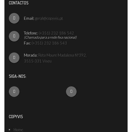
CONTACTOS
Email:
geral@copyvis.pt
Telefone:
(+351) 232 186 542
(Chamada para a rede fixa nacional)
Fax:
(+351) 232 186 543
Morada:
Reta Moure Madalena Nº392,
3515-331 Viseu
SIGA-NOS:
COPYVIS
Home