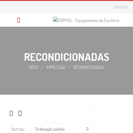
Skip
Wishlist
to
content
RECONDICIONADAS
INÍCIO
/
IMPRESSÃO
/
RECONDICIONADAS
Sort by:
Ordenação padrão