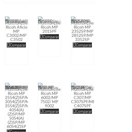
Multifunções
Multifunções
Multifunções
Ricoh Aficio
Ricoh MP
Ricoh MP
MP
201SPF
2352SP/MP
C3002/MP
2852SP/MP
Comparar
C3502
3352SP
Comparar
Comparar
Multifunções
Multifunções
Multifunções
Ricoh MP
Ricoh MP
Ricoh MP
2554(Z)SP/MP
6002/MP
C307/MP
3054(Z)SP/MP
7502/ MP
C307SPF/MP
3554(Z)SP/MP
9002
C407SPF
4054(A)
Comparar
Comparar
(Z)SP/MP
5054(A)
(Z)SP/MP
6054(Z)SP
Comparar