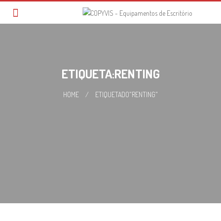
Skip
to
content
ETIQUETA:RENTING
HOME
/
ETIQUETADO"RENTING"