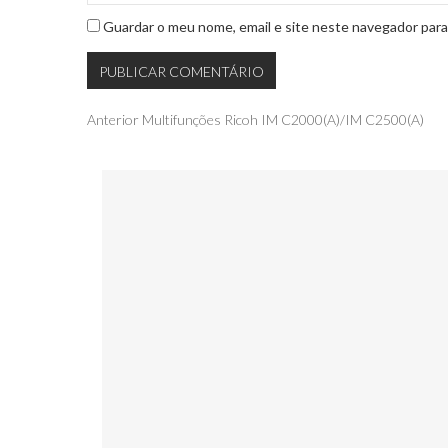
Guardar o meu nome, email e site neste navegador para
Navegação
Publicação
Anterior
Multifunções Ricoh IM C2000(A)/IM C2500(A)
anterior
de
artigos