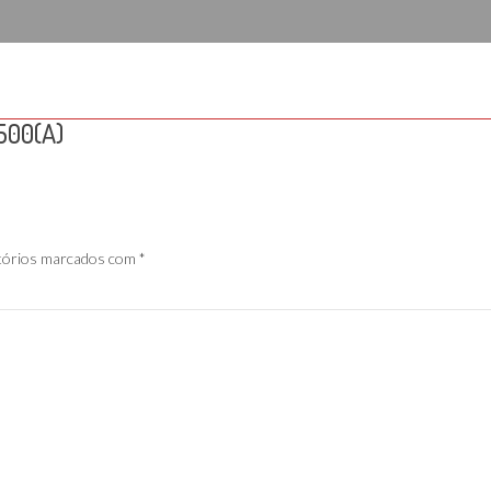
500(A)
tórios marcados com
*