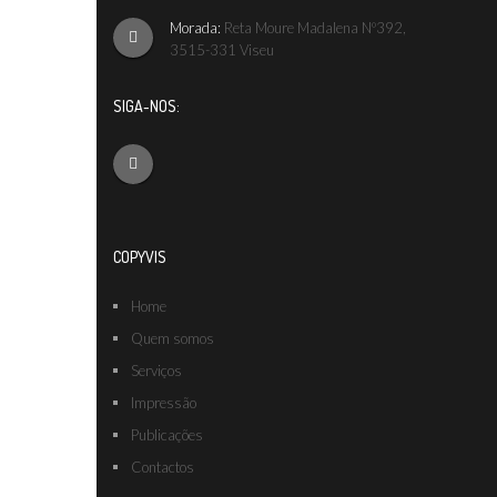
Morada:
Reta Moure Madalena Nº392,
3515-331 Viseu
SIGA-NOS:
COPYVIS
Home
Quem somos
Serviços
Impressão
Publicações
Contactos