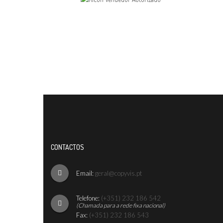
CONTACTOS
Email:
geral@copyvis.pt
Telefone:
(+351) 232 186 542
(Chamada para a rede fixa nacional)
Fax:
(+351) 232 186 543