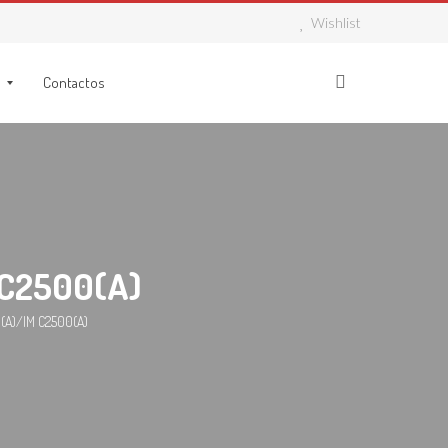
Wishlist
Contactos
 C2500(A)
(A)/IM C2500(A)