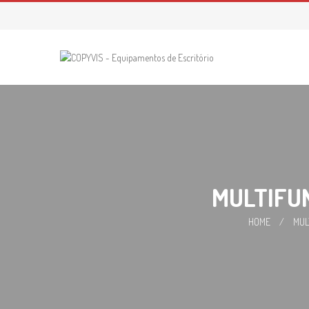
Skip
to
content
MULTIFUN
HOME
/
MUL