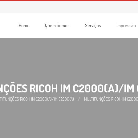
Home
Quem Somos
Serviços
Impressão
Consumíveis
Impressoras
Recondicionadas
Multifunções
ÇÕES RICOH IM C2000(A)/IM
TIFUNÇÕES RICOH IM C2000(A)/IM C2500(A)
/
MULTIFUNÇÕES RICOH IM C2000