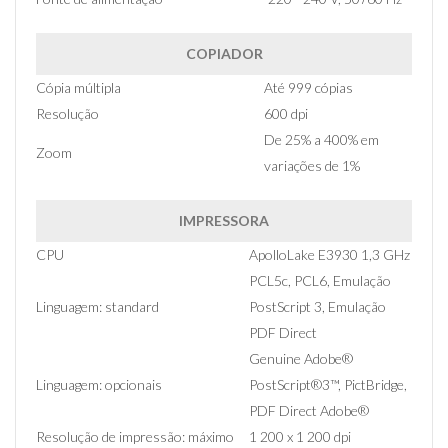
COPIADOR
Cópia múltipla
Até 999 cópias
Resolução
600 dpi
De 25% a 400% em
Zoom
variações de 1%
IMPRESSORA
CPU
ApolloLake E3930 1,3 GHz
PCL5c, PCL6, Emulação
Linguagem: standard
PostScript 3, Emulação
PDF Direct
Genuine Adobe®
Linguagem: opcionais
PostScript®3™, PictBridge,
PDF Direct Adobe®
Resolução de impressão: máximo
1 200 x 1 200 dpi