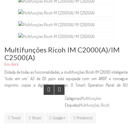
Multifunções Ricoh IM C2000(A)/IM
C2500(A)
Em stock
Dotada de todas as funcionalidades, a multifunções Ricoh IM C2000 inteligente
“tudo em um” A3 de 20 ppm está equipada com um ARDF e consegue
imprimir, copiar e digitalizar a cores. O Smart Operation Panel de 10,1
polegadas de grandes dimensões dispõe de uma interface tátil intuitiva que
simplifica a operação. Para poupar tempo, acende quando uma pessoa se
Categorias
Multifunções
aproxima, permitindo aos utilizadores pré-selecionarem aplicações e
Etiquetas
Multifunções
,
Ricoh
definições. E, devido ao facto de a impressora “tudo em um” incluir a Always
Current Technology™ da Ricoh, é fácil de fazer o download de novas
Tweet
Share
Google+
Printerest
funcionalidades.