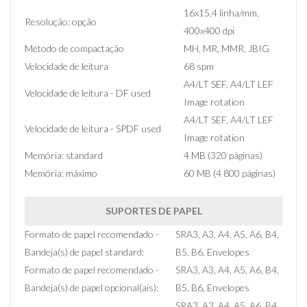
16x15,4 linha/mm,
Resolução: opção
400x400 dpi
Método de compactação
MH, MR, MMR, JBIG
Velocidade de leitura
68 spm
A4/LT SEF, A4/LT LEF
Velocidade de leitura - DF used
Image rotation
A4/LT SEF, A4/LT LEF
Velocidade de leitura - SPDF used
Image rotation
Memória: standard
4 MB (320 páginas)
Memória: máximo
60 MB (4 800 páginas)
SUPORTES DE PAPEL
Formato de papel recomendado -
SRA3, A3, A4, A5, A6, B4,
Bandeja(s) de papel standard:
B5, B6, Envelopes
Formato de papel recomendado -
SRA3, A3, A4, A5, A6, B4,
Bandeja(s) de papel opcional(ais):
B5, B6, Envelopes
SRA3, A3, A4, A5, A6, B4,