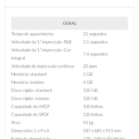
GERAL
Tempo de aquecimento
21 segundos
Velocidade da 1.ª impressão: P&B
5,1 segundos
Velocidade da 1.ª impressão: Cor
7,4 segundos
integral
Velocidade de impressão contínua
20 ppm
Memória: standard
2 GB
Memória: máximo
4 GB
Disco rígido: standard
320 GB
Disco rígido: máximo
320 GB
Capacidade do ARDF
100 folhas
Capacidade do SPDF
220 folhas
Peso
91 kg
Dimensões: L x P x A
587 x 685 x 913 mm
Fonte de alimentação
220 - 240 V, 50 ̸ 60 Hz