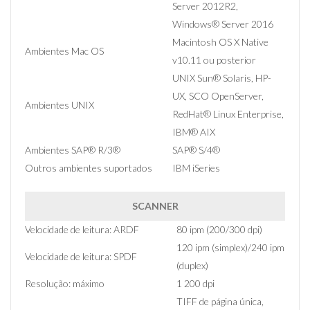
Server 2012R2,
Windows® Server 2016
Macintosh OS X Native
Ambientes Mac OS
v10.11 ou posterior
UNIX Sun® Solaris, HP-
UX, SCO OpenServer,
Ambientes UNIX
RedHat® Linux Enterprise,
IBM® AIX
Ambientes SAP® R/3®
SAP® S/4®
Outros ambientes suportados
IBM iSeries
SCANNER
Velocidade de leitura: ARDF
80 ipm (200/300 dpi)
120 ipm (simplex)/240 ipm
Velocidade de leitura: SPDF
(duplex)
Resolução: máximo
1 200 dpi
TIFF de página única,