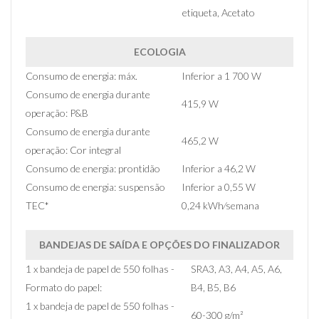
etiqueta, Acetato
ECOLOGIA
Consumo de energia: máx.
Inferior a 1 700 W
Consumo de energia durante
415,9 W
operação: P&B
Consumo de energia durante
465,2 W
operação: Cor integral
Consumo de energia: prontidão
Inferior a 46,2 W
Consumo de energia: suspensão
Inferior a 0,55 W
TEC*
0,24 kWh⁄semana
BANDEJAS DE SAÍDA E OPÇÕES DO FINALIZADOR
1 x bandeja de papel de 550 folhas -
SRA3, A3, A4, A5, A6,
Formato do papel:
B4, B5, B6
1 x bandeja de papel de 550 folhas -
60-300 g/m²