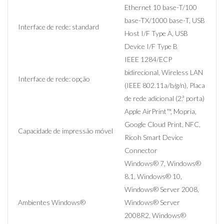
Ethernet 10 base-T/100
base-TX/1000 base-T, USB
Interface de rede: standard
Host I/F Type A, USB
Device I/F Type B
IEEE 1284/ECP
bidirecional, Wireless LAN
Interface de rede: opção
(IEEE 802.11a/b/g/n), Placa
de rede adicional (2.ª porta)
Apple AirPrint™, Mopria,
Google Cloud Print, NFC,
Capacidade de impressão móvel
Ricoh Smart Device
Connector
Windows® 7, Windows®
8.1, Windows® 10,
Windows® Server 2008,
Ambientes Windows®
Windows® Server
2008R2, Windows®