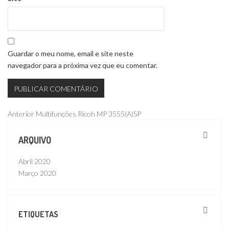
Guardar o meu nome, email e site neste
navegador para a próxima vez que eu comentar.
Navegação
Publicação
Anterior
Multifunções Ricoh MP 3555(A)SP
anterior
de
ARQUIVO
artigos
Abril 2020
Março 2020
ETIQUETAS