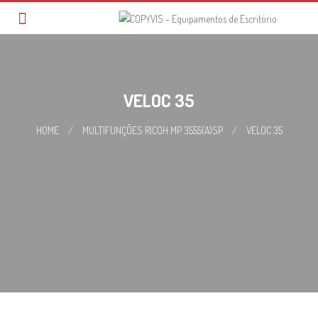
Skip
to
content
VELOC 35
HOME
/
MULTIFUNÇÕES RICOH MP 3555(A)SP
/
VELOC 35