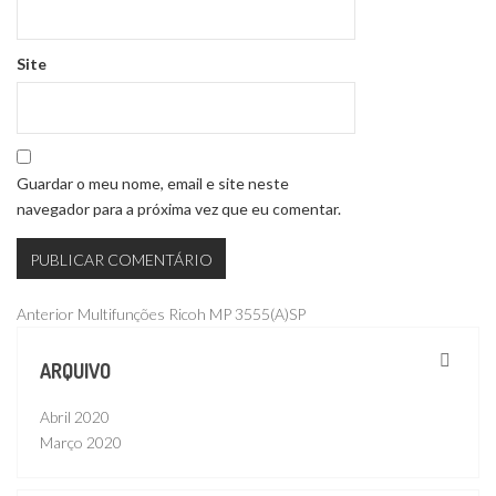
Site
Guardar o meu nome, email e site neste
navegador para a próxima vez que eu comentar.
Navegação
Publicação
Anterior
Multifunções Ricoh MP 3555(A)SP
anterior
de
ARQUIVO
artigos
Abril 2020
Março 2020