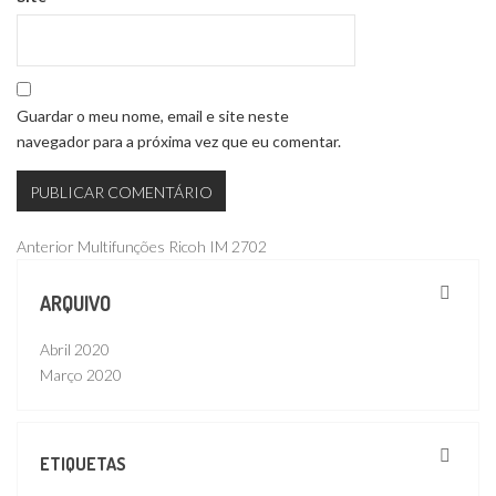
Guardar o meu nome, email e site neste
navegador para a próxima vez que eu comentar.
Navegação
Publicação
Anterior
Multifunções Ricoh IM 2702
anterior
de
ARQUIVO
artigos
Abril 2020
Março 2020
ETIQUETAS