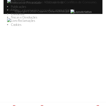
Nacional de Informação e Arbitragem de Conflitos de Consumo.
Políticas de Privacidade
Publicações
Para mais informações consultar:
FAQs
www.cniacc.pt
Copyright © 2020 Copyvis | Desenvolvido por
Contactos
Trocas e Devoluções
Cookies