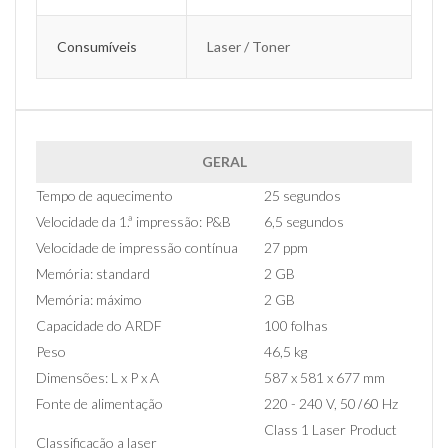
Consumíveis
Laser / Toner
GERAL
Tempo de aquecimento
25 segundos
Velocidade da 1.ª impressão: P&B
6,5 segundos
Velocidade de impressão contínua
27 ppm
Memória: standard
2 GB
Memória: máximo
2 GB
Capacidade do ARDF
100 folhas
Peso
46,5 kg
Dimensões: L x P x A
587 x 581 x 677 mm
Fonte de alimentação
220 - 240 V, 50 ̸ 60 Hz
Class 1 Laser Product
Classificação a laser