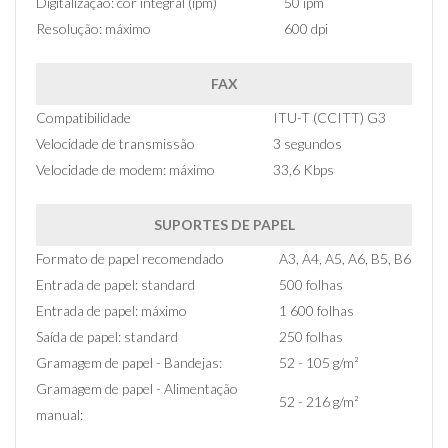
Digitalização: cor integral (ipm)
50 ipm
Resolução: máximo
600 dpi
FAX
Compatibilidade
ITU-T (CCITT) G3
Velocidade de transmissão
3 segundos
Velocidade de modem: máximo
33,6 Kbps
SUPORTES DE PAPEL
Formato de papel recomendado
A3, A4, A5, A6, B5, B6
Entrada de papel: standard
500 folhas
Entrada de papel: máximo
1 600 folhas
Saída de papel: standard
250 folhas
Gramagem de papel - Bandejas:
52 - 105 g/m²
Gramagem de papel - Alimentação
52 - 216 g/m²
manual: