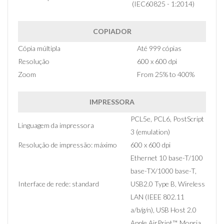
(IEC60825 - 1:2014)
COPIADOR
Cópia múltipla
Até 999 cópias
Resolução
600 x 600 dpi
Zoom
From 25% to 400%
IMPRESSORA
PCL5e, PCL6, PostScript
Linguagem da impressora
3 (emulation)
Resolução de impressão: máximo
600 x 600 dpi
Ethernet 10 base-T/100
base-TX/1000 base-T,
Interface de rede: standard
USB2.0 Type B, Wireless
LAN (IEEE 802.11
a/b/g/n), USB Host 2.0
Apple AirPrint™, Mopria,