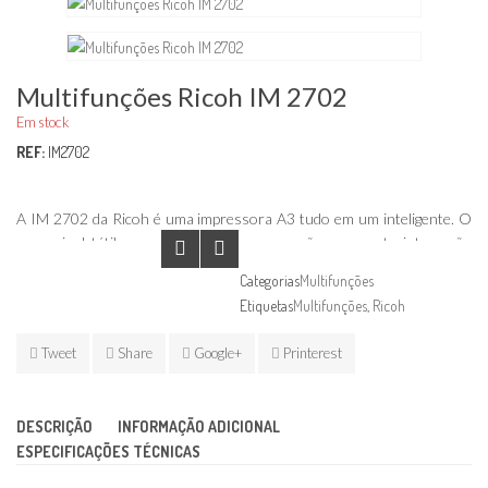
Multifunções Ricoh IM 2702
Em stock
REF:
IM2702
A IM 2702 da Ricoh é uma impressora A3 tudo em um inteligente. O
seu painel tátil a cores simplifica a operação e suporta integração
cloud. O Smart Operation Panel é o ponto de acesso a um conjunto
Categorias
Multifunções
de ferramentas de processo de trabalho. As apps inteligentes
Etiquetas
Multifunções
,
Ricoh
descarregáveis como, por exemplo, a Cópia de Cartão de Identificação,
automatizam processos morosos. Os utilizadores profissionais
Tweet
Share
Google+
Printerest
conseguem conectar-se a uma MFP e imprimir a partir de/digitalizar
para smartphones e tablets. E, com uma fácil integração cloud, elas
podem digitalizar documentos e carregá-los para serviços, como por
DESCRIÇÃO
INFORMAÇÃO ADICIONAL
exemplo DropBox™ e Sharepoint™.
ESPECIFICAÇÕES TÉCNICAS