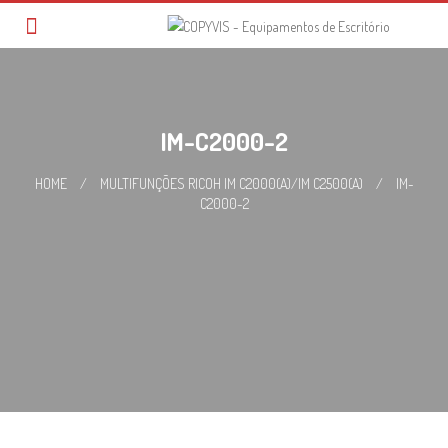
Skip
to
content
IM-C2000-2
HOME
/
MULTIFUNÇÕES RICOH IM C2000(A)/IM C2500(A)
/
IM-
C2000-2