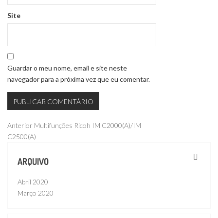
Site
Guardar o meu nome, email e site neste
navegador para a próxima vez que eu comentar.
Navegação
Publicação
Anterior
Multifunções Ricoh IM C2000(A)/IM
anterior
C2500(A)
de
artigos
ARQUIVO
Abril 2020
Março 2020