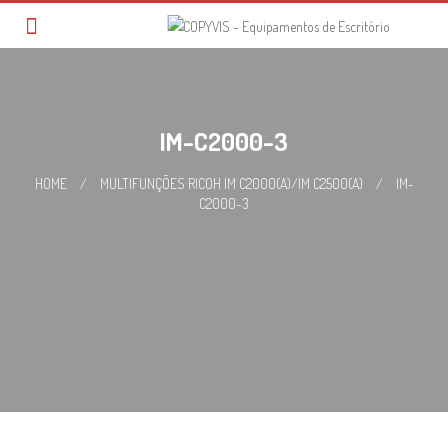
Skip
to
content
IM-C2000-3
HOME
/
MULTIFUNÇÕES RICOH IM C2000(A)/IM C2500(A)
/
IM-
C2000-3