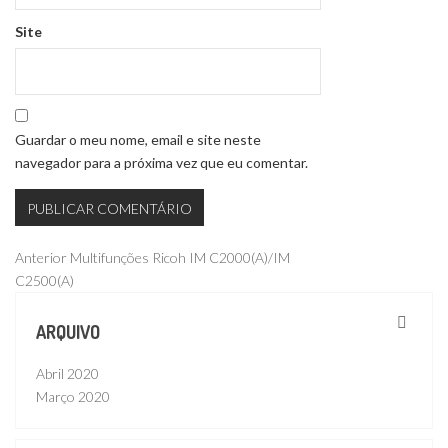
Site
Guardar o meu nome, email e site neste
navegador para a próxima vez que eu comentar.
Navegação
Publicação
Anterior
Multifunções Ricoh IM C2000(A)/IM
anterior
C2500(A)
de
artigos
ARQUIVO
Abril 2020
Março 2020