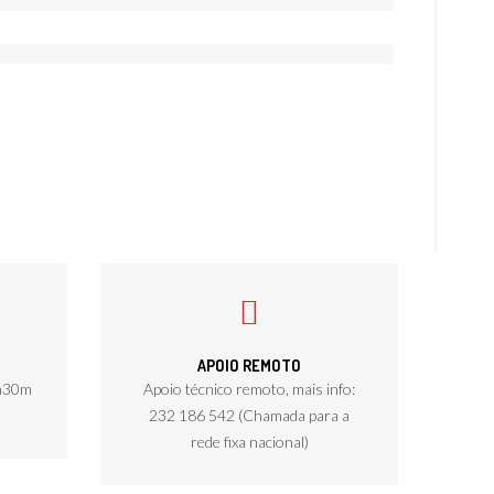
C300F/IM C400/IM C400F
APOIO REMOTO
8h30m
Apoio técnico remoto, mais info:
232 186 542 (Chamada para a
rede fixa nacional)