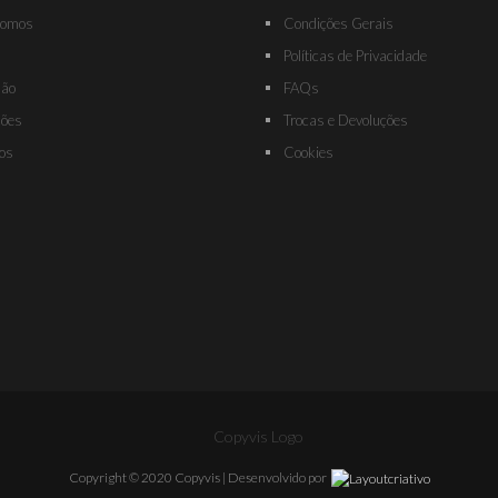
omos
Condições Gerais
s
Políticas de Privacidade
são
FAQs
ções
Trocas e Devoluções
os
Cookies
Copyright © 2020 Copyvis | Desenvolvido por