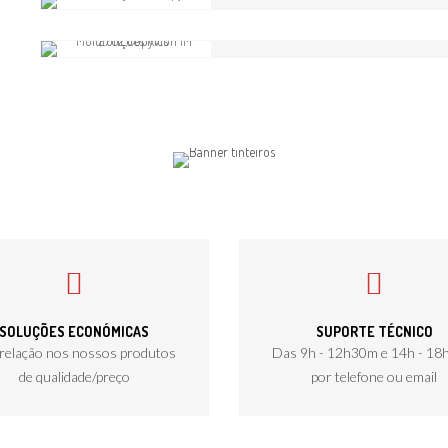
Comparar
Multifunções Ricoh IM C300/IM 
Comparar
Multifunções Ricoh IM 2702
Comparar
SOLUÇÕES ECONÓMICAS
SUPORTE TÉCNICO
relação nos nossos produtos
Das 9h - 12h30m e 14h - 1
de qualidade/preço
por telefone ou email