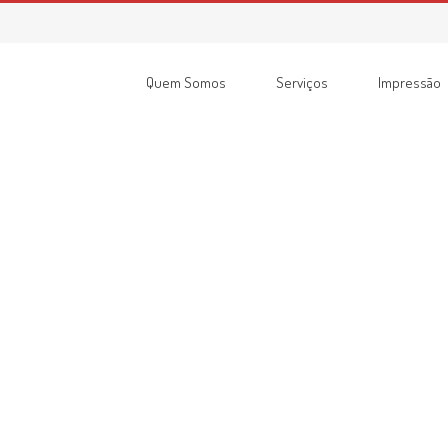
Home
Quem Somos
Serviços
Impressão
Consumíveis
Impressoras
Recondicionadas
Multifunções