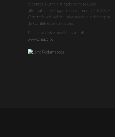
recorrer a uma entidade de resolução
alternativa de litígios de consumo: CNIACC –
Centro Nacional de Informação e Arbitragem
de Conflitos de Consumo.
Para mais informações consultar:
www.cniacc.pt