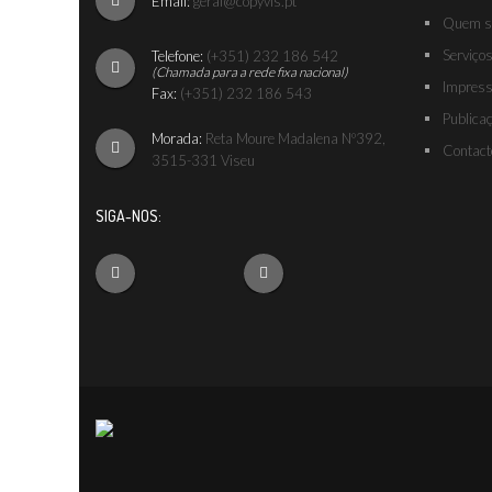
Email:
geral@copyvis.pt
Quem s
Serviço
Telefone:
(+351) 232 186 542
(Chamada para a rede fixa nacional)
Impres
Fax:
(+351) 232 186 543
Publica
Morada:
Reta Moure Madalena Nº392,
Contact
3515-331 Viseu
SIGA-NOS: