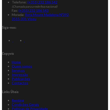
Telefone:
(+351) 232 186 542
(Chamada para a rede fixa nacional)
Fax:
(+351) 232 186 543
Morada:
Reta Moure Madalena Nº392,
3515-331 Viseu
Siga-nos:
Copyvis
Home
Quem somos
Serviços
Impressão
Publicações
Contactos
Links Úteis
Renting
Condições Gerais
Políticas de Privacidade