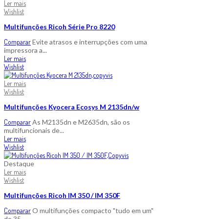
Ler mais
Wishlist
Multifunções Ricoh Série Pro 8220
Comparar
Evite atrasos e interrupções com uma
impressora a...
Ler mais
Wishlist
Ler mais
Wishlist
Multifunções Kyocera Ecosys M 2135dn/w
Comparar
As M2135dn e M2635dn, são os
multifuncionais de...
Ler mais
Wishlist
Destaque
Ler mais
Wishlist
Multifunções Ricoh IM 350 / IM 350F
Comparar
O multifunções compacto "tudo em um"
de 35...