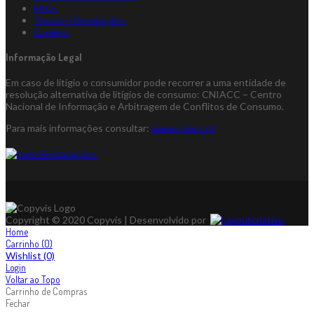
FAQs
Trocas e Devoluções
Cookies
Informação Legal
Em caso de litígio o consumidor pode recorrer a uma entidade de
resolução alternativa de litígios de consumo: CNIACC – Centro
Nacional de Informação e Arbitragem de Conflitos de Consumo.
Para mais informações consultar:
www.cniacc.pt
Copyright © 2020 Copyvis | Desenvolvido por
Home
Carrinho
(0)
Wishlist
(0)
Login
Voltar ao Topo
Carrinho de Compras
Fechar