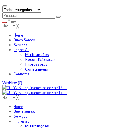
Menu
Menu
≡
╳
Home
Quem Somos
Serviços
Impressão
Multifunções
Recondicionadas
Impressoras
Consumíveis
Contactos
Skip
Wishlist
(0)
to
content
Menu
≡
╳
Home
Quem Somos
Serviços
Impressão
Multifunções