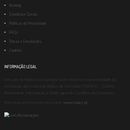
Renting
Condições Gerais
Políticas de Privacidade
FAQs
Trocas e Devoluções
Cookies
INFORMAÇÃO LEGAL
Em caso de litígio o consumidor pode recorrer a uma entidade de
resolução alternativa de litígios de consumo: CNIACC – Centro
Nacional de Informação e Arbitragem de Conflitos de Consumo.
Para mais informações consultar:
www.cniacc.pt