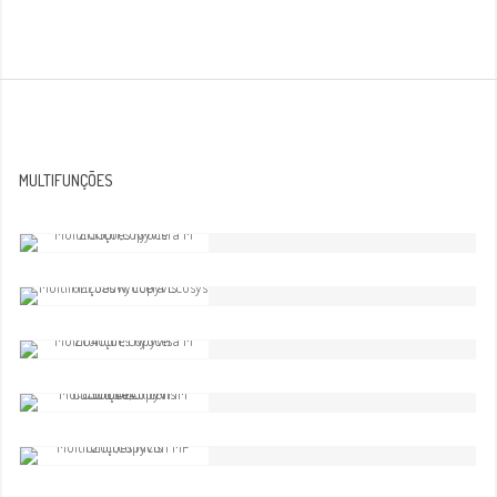
MULTIFUNÇÕES
Multifunções Kyocera Ecosys M
2135dn/w
Comparar
Multifunções Kyocera Ecosys M
2735dn/w
Comparar
Multifunções Kyocera M 2040dn
Comparar
Multifunções Ricoh IM C3000/
IM C3500
Comparar
Multifunções Ricoh MP