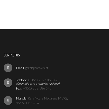
CONTACTOS
Email:
geral@copyvis.pt
Telefone:
(+351) 232 186 542
(Chamada para a rede fixa nacional)
Fax:
(+351) 232 186 543
Morada:
Reta Moure Madalena Nº392,
3515-331 Viseu