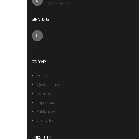
3515-331 Viseu
SIGA-NOS:
COPYVIS
Home
Quem somos
Serviços
Impressão
Publicações
Contactos
LINKS ÚTEIS