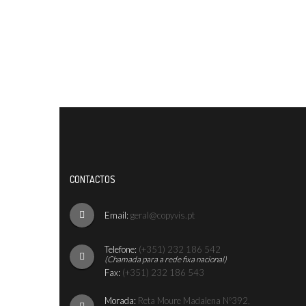
CONTACTOS
Email:
geral@copyvis.pt
Telefone:
(+351) 232 186 542
(Chamada para a rede fixa nacional)
Fax:
(+351) 232 186 543
Morada:
Reta Moure Madalena Nº392,