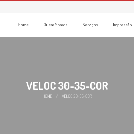
Home
Quem Somos
Serviços
Impressão
Consumíveis
Impressoras
Recondicionadas
Multifunções
VELOC 30-35-COR
HOME
/
VELOC 30-35-COR