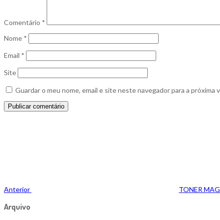
Comentário
*
Nome
*
Email
*
Site
Guardar o meu nome, email e site neste navegador para a próxima 
Navegação
Publicação
anterior
de
artigos
Anterior
TONER MAGE
Arquivo