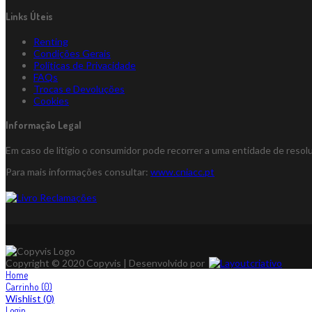
Links Úteis
Renting
Condições Gerais
Políticas de Privacidade
FAQs
Trocas e Devoluções
Cookies
Informação Legal
Em caso de litígio o consumidor pode recorrer a uma entidade de reso
Para mais informações consultar:
www.cniacc.pt
Copyright © 2020 Copyvis | Desenvolvido por
Home
Carrinho
(0)
Wishlist
(0)
Login