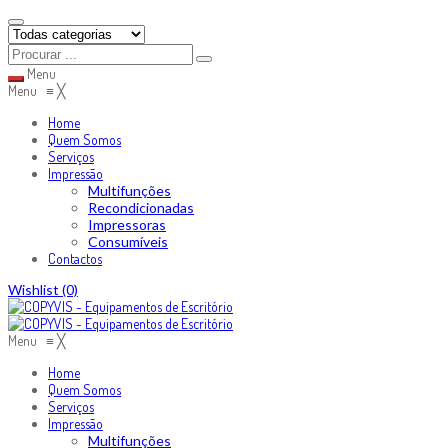
Menu
Menu
≡
╳
Home
Quem Somos
Serviços
Impressão
Multifunções
Recondicionadas
Impressoras
Consumíveis
Contactos
Skip
Wishlist
(0)
to
content
Menu
≡
╳
Home
Quem Somos
Serviços
Impressão
Multifunções