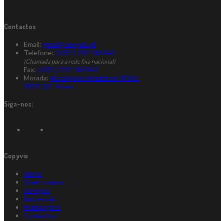
Contactos
Email:
geral@copyvis.pt
Telefone:
(+351) 232 186 542
(Chamada para a rede fixa nacional)
Fax:
(+351) 232 186 543
Morada:
Reta Moure Madalena Nº392,
3515-331 Viseu
Siga-nos:
Copyvis
Home
Quem somos
Serviços
Impressão
Publicações
Contactos