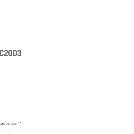
 C2003
rcados com
*