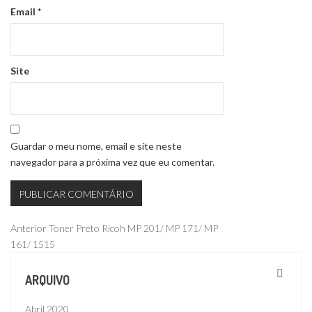
Email
*
Site
Guardar o meu nome, email e site neste
navegador para a próxima vez que eu comentar.
Navegação
Publicação
Anterior
Toner Preto Ricoh MP 201/ MP 171/ MP
anterior
161/ 1515
de
artigos
ARQUIVO
Abril 2020