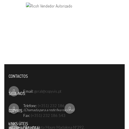
CONTACTOS
Email:
geral@copyvis.pt
SIGA-NOS:
Telefone:
(+351) 232 186 542
(Chamada para a rede fixa nacional)
COPYVIS
Fax:
(+351) 232 186 543
LINKS ÚTEIS
Home
Morada:
Reta Moure Madalena Nº392,
INFORMAÇÃO LEGAL