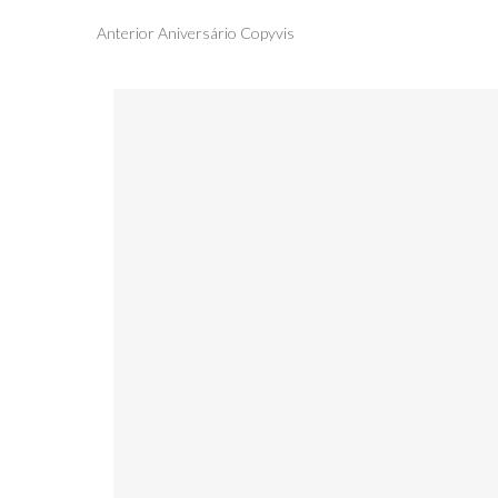
Navegação
Publicação
Anterior
Aniversário Copyvis
anterior
de
artigos