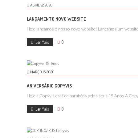
ABRIL
22
2020
LANÇAMENTO NOVO WEBSITE
Hoje lançamos o nosso novo website! Lançamos um website qu
Ler Mais
0
MARÇO
15
2020
ANIVERSÁRIO COPYVIS
Hoje a Copyvis está de parabéns pelos seus 15 Anos A Copyvi
Ler Mais
0