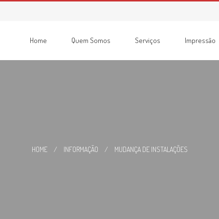
Home
Quem Somos
Serviços
Impressão
Consumíveis
Impressoras
Recondicionadas
Multifunções
HOME
/
INFORMAÇÃO
/
MUDANÇA DE INSTALAÇÕES