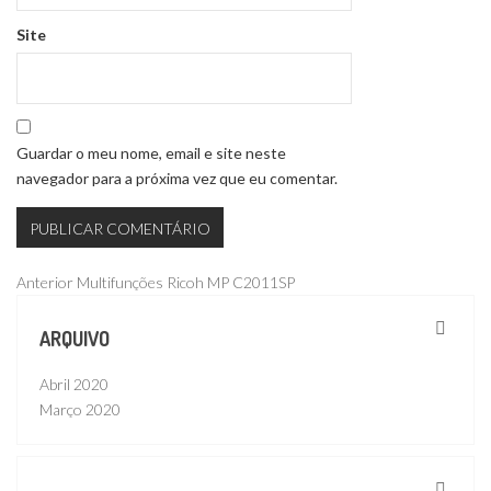
Site
Guardar o meu nome, email e site neste
navegador para a próxima vez que eu comentar.
Navegação
Publicação
Anterior
Multifunções Ricoh MP C2011SP
anterior
de
ARQUIVO
artigos
Abril 2020
Março 2020