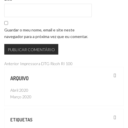
Guardar o meu nome, email e site neste
navegador para a próxima vez que eu comentar.
Navegação
Publicação
Anterior
Impressora DTG Ricoh RI 100
anterior
de
ARQUIVO
artigos
Abril 2020
Março 2020
ETIQUETAS