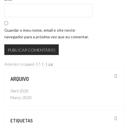
Guardar o meu nome, email e site neste
navegador para a próxima vez que eu comentar.
Navegação
Publicação
Anterior
cropped-17-1-1.jpg
anterior
de
ARQUIVO
artigos
Abril 2020
Março 2020
ETIQUETAS