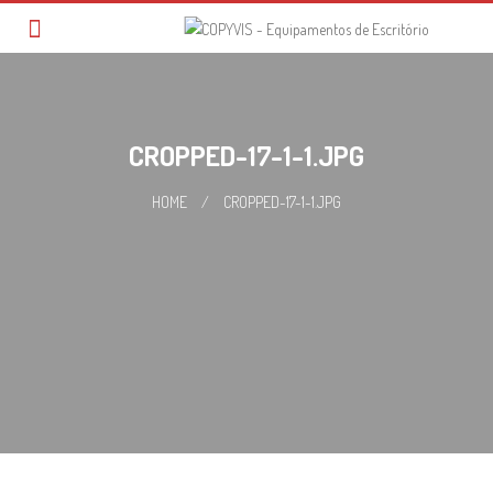
Skip
to
content
CROPPED-17-1-1.JPG
HOME
/
CROPPED-17-1-1.JPG