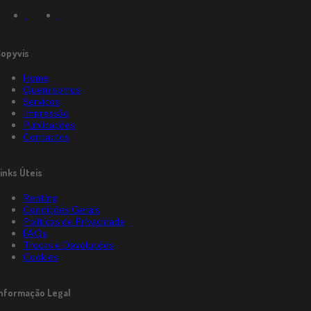
opyvis
Home
Quem somos
Serviços
Impressão
Publicações
Contactos
inks Úteis
Renting
Condições Gerais
Políticas de Privacidade
FAQs
Trocas e Devoluções
Cookies
nformação Legal