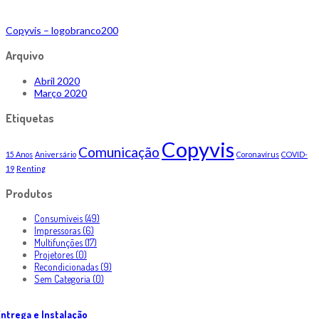
Copyvis – logobranco200
Arquivo
Abril 2020
Março 2020
Etiquetas
Copyvis
Comunicação
15 Anos
Aniversário
Coronavírus
COVID-
19
Renting
Produtos
Consumíveis (49)
Impressoras (6)
Multifunções (17)
Projetores (0)
Recondicionadas (9)
Sem Categoria (0)
ntrega e Instalação