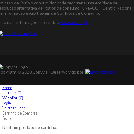
m caso de litígio o consumidor pode recorrer a uma entidade de
esolução alternativa de litígios de consumo: CNIACC – Centro Nacional
e Informação e Arbitragem de Conflitos de Consumo.
ara mais informações consultar:
www.cniacc.pt
opyright © 2020 Copyvis | Desenvolvido por
Home
Carrinho
(0)
Wishlist
(0)
Login
Voltar ao Topo
Carrinho de Compras
Fechar
Nenhum produto no carrinho.