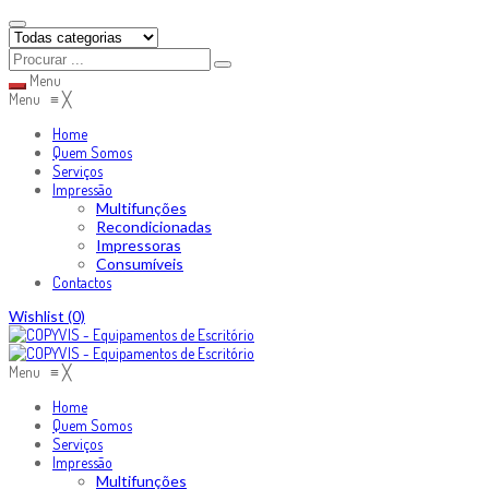
Menu
Menu
≡
╳
Home
Quem Somos
Serviços
Impressão
Multifunções
Recondicionadas
Impressoras
Consumíveis
Contactos
Skip
Wishlist
(0)
to
content
Menu
≡
╳
Home
Quem Somos
Serviços
Impressão
Multifunções