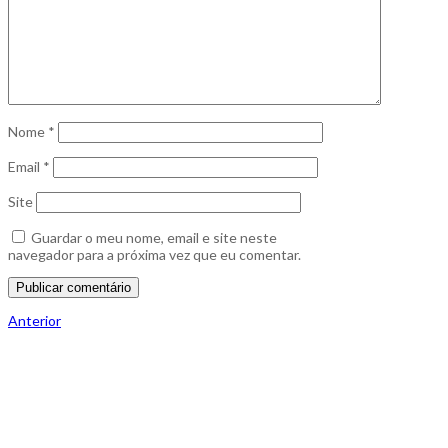
Nome
*
Email
*
Site
Guardar o meu nome, email e site neste
navegador para a próxima vez que eu comentar.
Navegação
Publicação
Anterior
anterior
de
artigos