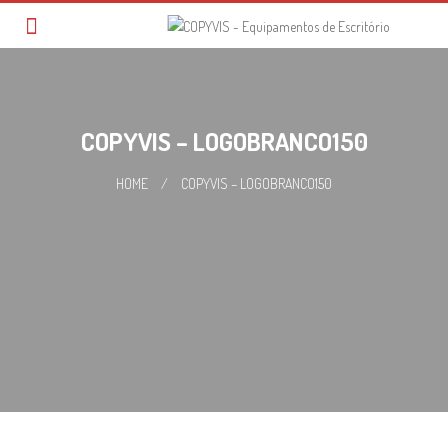
Skip
to
content
COPYVIS – LOGOBRANCO150
HOME
/
COPYVIS – LOGOBRANCO150