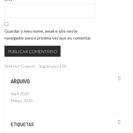
Guardar o meu nome, email e site neste
navegador para a próxima vez que eu comentar.
Navegação
Publicação
Anterior
Copyvis – logobranco150
anterior
de
ARQUIVO
artigos
Abril 2020
Março 2020
ETIQUETAS