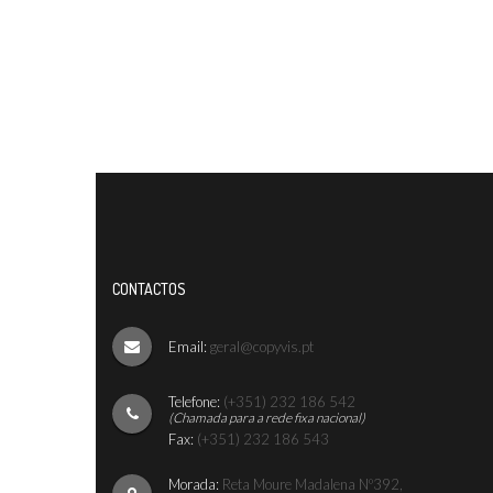
CONTACTOS
Email:
geral@copyvis.pt
Telefone:
(+351) 232 186 542
(Chamada para a rede fixa nacional)
Fax:
(+351) 232 186 543
Morada:
Reta Moure Madalena Nº392,