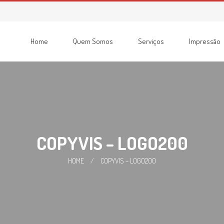
Home
Quem Somos
Serviços
Impressão
Consumíveis
Impressoras
Recondicionadas
Multifunções
COPYVIS – LOGO200
HOME
/
COPYVIS – LOGO200