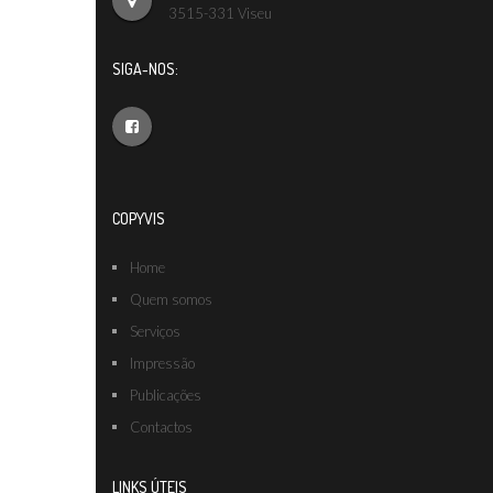
3515-331 Viseu
SIGA-NOS:
COPYVIS
Home
Quem somos
Serviços
Impressão
Publicações
Contactos
LINKS ÚTEIS