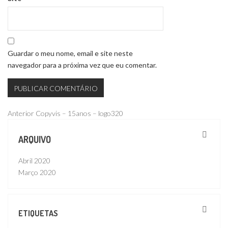
Guardar o meu nome, email e site neste
navegador para a próxima vez que eu comentar.
Navegação
Publicação
Anterior
Copyvis – 15anos – logo320
anterior
de
ARQUIVO
artigos
Abril 2020
Março 2020
ETIQUETAS