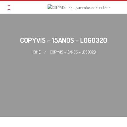
Skip
to
content
COPYVIS – 15ANOS – LOGO320
HOME
/
COPYVIS – 15ANOS – LOGO320