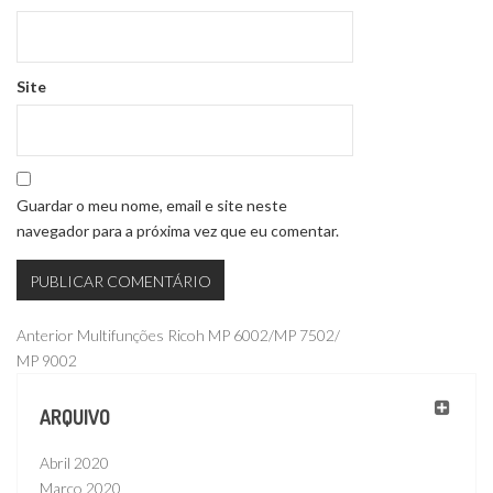
Site
Guardar o meu nome, email e site neste
navegador para a próxima vez que eu comentar.
Navegação
Publicação
Anterior
Multifunções Ricoh MP 6002/MP 7502/
anterior
MP 9002
de
artigos
ARQUIVO
Abril 2020
Março 2020