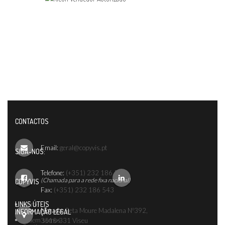
CONTACTOS
Email:
geral@copyvis.pt
SIGA-NOS:
Telefone:
(+351) 232 186 542
(Chamada para a rede fixa nacional)
COPYVIS
Fax:
(+351) 232 186 543
LINKS ÚTEIS
Home
Morada:
Reta Moure Madalena Nº392,
INFORMAÇÃO LEGAL
Quem somos
3515-331 Viseu