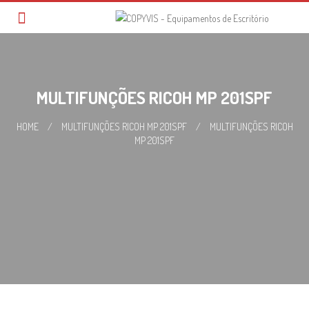
Skip
to
content
MULTIFUNÇÕES RICOH MP 201SPF
HOME
/
MULTIFUNÇÕES RICOH MP 201SPF
/
MULTIFUNÇÕES RICOH
MP 201SPF