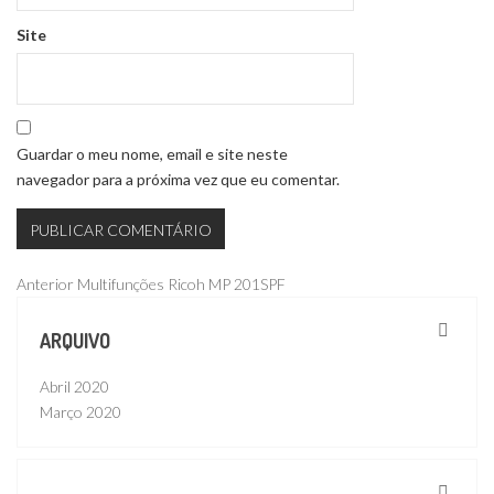
Site
Guardar o meu nome, email e site neste
navegador para a próxima vez que eu comentar.
Navegação
Publicação
Anterior
Multifunções Ricoh MP 201SPF
anterior
de
ARQUIVO
artigos
Abril 2020
Março 2020