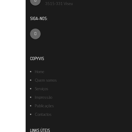
3515-331 Viseu
SIGA-NOS:
COPYVIS
Home
Quem somos
Serviços
Impressão
Publicações
Contactos
LINKS ÚTEIS