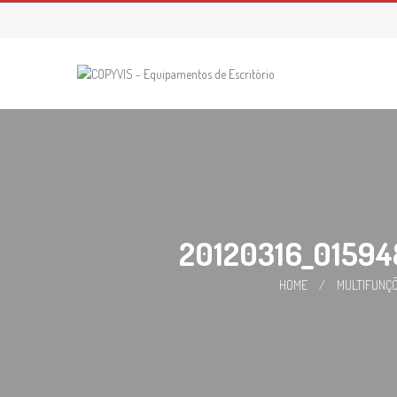
Skip
to
content
20120316_0159
HOME
/
MULTIFUNÇÕ