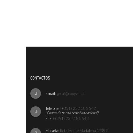
CONTACTOS
Email:
geral@copyvis.pt
Telefone:
(+351) 232 186 542
(Chamada para a rede fixa nacional)
Fax:
(+351) 232 186 543
Morada:
Reta Moure Madalena Nº392,