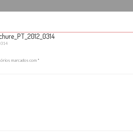
chure_PT_2012_0314
0314
tórios marcados com
*