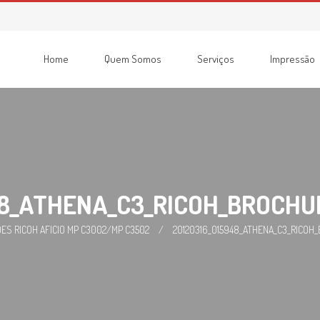
Home
Quem Somos
Serviços
Impressão
Consumíveis
Impressoras
Recondicionadas
Multifunções
48_ATHENA_C3_RICOH_BROCHUR
ES RICOH AFICIO MP C3002/MP C3502
/
20120316_015948_ATHENA_C3_RICOH_