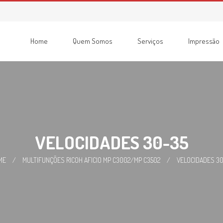
Home
Quem Somos
Serviços
Impressão
Consumíveis
Impressoras
Recondicionadas
Multifunções
VELOCIDADES 30-35
ME
/
MULTIFUNÇÕES RICOH AFICIO MP C3002/MP C3502
/
VELOCIDADES 3