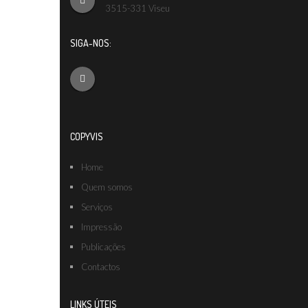
3515-331 Viseu
SIGA-NOS:
COPYVIS
Home
Quem somos
Serviços
Impressão
Publicações
Contactos
LINKS ÚTEIS