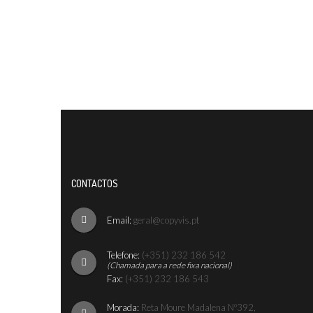
CONTACTOS
Email:
geral@copyvis.pt
Telefone:
(+351) 232 186 542
(Chamada para a rede fixa nacional)
Fax:
(+351) 232 186 543
Morada:
Reta Moure Madalena Nº392,