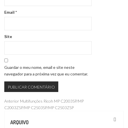
Email
*
Site
Guardar o meu nome, email e site neste
navegador para a próxima vez que eu comentar.
Navegação
Publicação
Anterior
Multifunções Ricoh MP C2003SP/MP
anterior
C2003ZSP/MP C2503SP/MP C2503ZSP
de
artigos
ARQUIVO