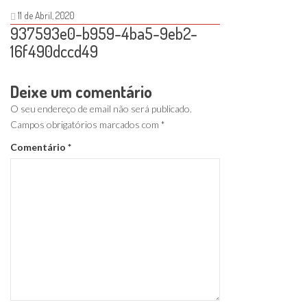
11 de Abril, 2020
937593e0-b959-4ba5-9eb2-
16f490dccd49
Deixe um comentário
O seu endereço de email não será publicado.
Campos obrigatórios marcados com
*
Comentário
*