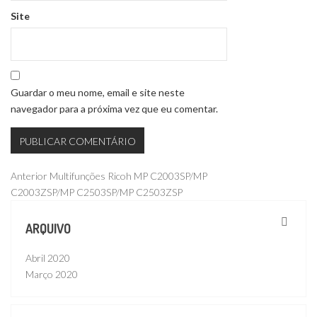
Site
Guardar o meu nome, email e site neste
navegador para a próxima vez que eu comentar.
Navegação
Publicação
Anterior
Multifunções Ricoh MP C2003SP/MP
anterior
C2003ZSP/MP C2503SP/MP C2503ZSP
de
artigos
ARQUIVO
Abril 2020
Março 2020