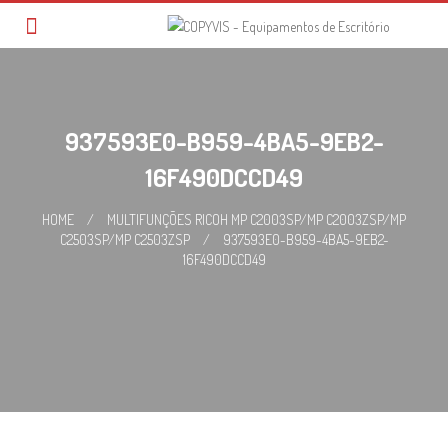
Skip
to
content
937593E0-B959-4BA5-9EB2-
16F490DCCD49
HOME
/
MULTIFUNÇÕES RICOH MP C2003SP/MP C2003ZSP/MP
C2503SP/MP C2503ZSP
/
937593E0-B959-4BA5-9EB2-
16F490DCCD49