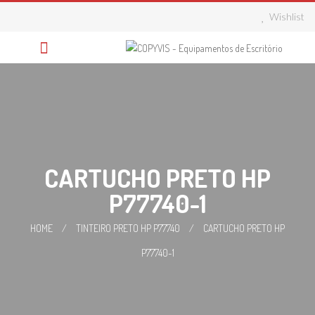
Skip
Wishlist
to
content
CARTUCHO PRETO HP
P77740-1
HOME
/
TINTEIRO PRETO HP P77740
/
CARTUCHO PRETO HP
P77740-1