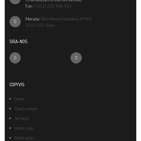
Fax:
(+351) 232 186 543
Morada:
Reta Moure Madalena Nº392,
3515-331 Viseu
SIGA-NOS:
COPYVIS
Home
Quem somos
Serviços
Impressão
Publicações