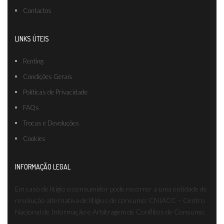
Contactos
LINKS ÚTEIS
Renting
Condições Gerais
Políticas de Privacidade
FAQs
Trocas e Devoluções
Cookies
INFORMAÇÃO LEGAL
Em caso de litígio o consumidor pode recorrer a uma entidade de
resolução alternativa de litígios de consumo: CNIACC – Centro
Nacional de Informação e Arbitragem de Conflitos de Consumo.