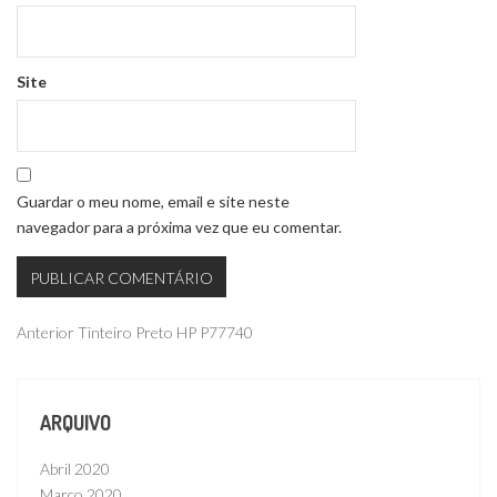
Site
Guardar o meu nome, email e site neste
navegador para a próxima vez que eu comentar.
Navegação
Publicação
Anterior
Tinteiro Preto HP P77740
anterior
de
artigos
ARQUIVO
Abril 2020
Março 2020