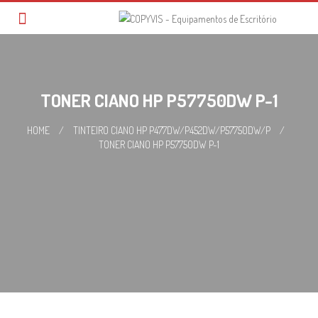
Skip
to
content
TONER CIANO HP P57750DW P-1
HOME
/
TINTEIRO CIANO HP P477DW/P452DW/P57750DW/P
/
TONER CIANO HP P57750DW P-1