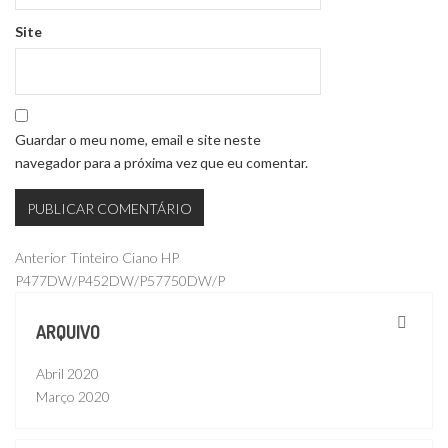
Site
Guardar o meu nome, email e site neste
navegador para a próxima vez que eu comentar.
Navegação
Publicação
Anterior
Tinteiro Ciano HP
anterior
P477DW/P452DW/P57750DW/P
de
artigos
ARQUIVO
Abril 2020
Março 2020