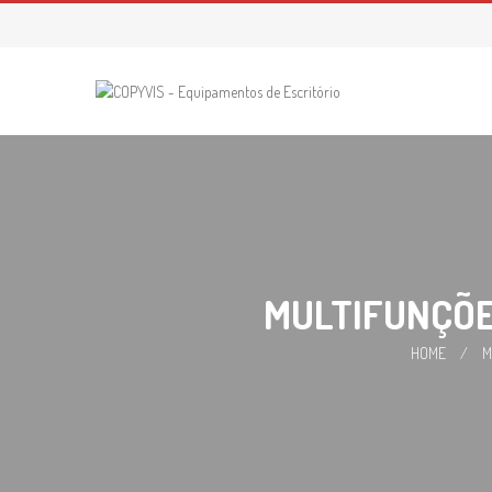
Skip
to
content
MULTIFUNÇÕE
HOME
/
M