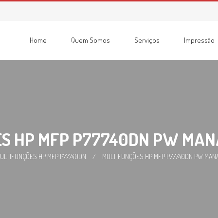
Home
Quem Somos
Serviços
Impressão
Consumíveis
Impressoras
Recondicionadas
Multifunções
S HP MFP P77740DN PW MAN
ULTIFUNÇÕES HP MFP P77740DN
/
MULTIFUNÇÕES HP MFP P77740DN PW MAN