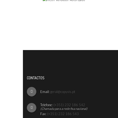
CONTACTOS
Email:
geral@copyvis.pt
Telefone:
(+351) 232 186 542
(Chamada para a rede fixa nacional)
Fax:
(+351) 232 186 543