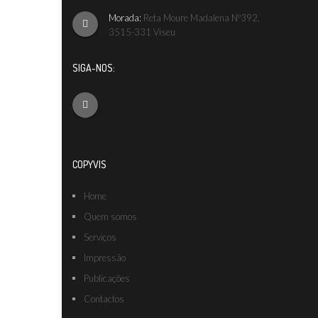
Morada:
Reta Moure Madalena Nº392,
3515-331 Viseu
SIGA-NOS:
COPYVIS
Home
Quem somos
Serviços
Impressão
Publicações
Contactos