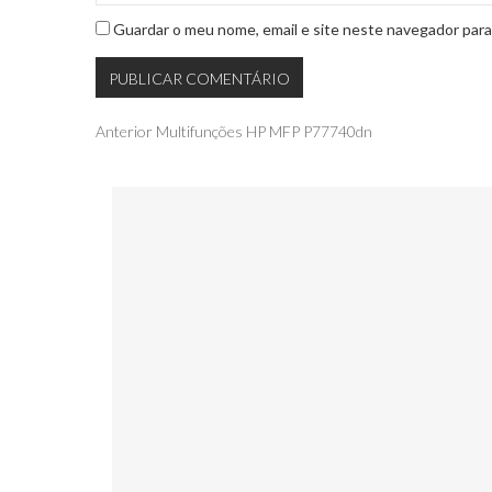
Guardar o meu nome, email e site neste navegador para
Navegação
Publicação
Anterior
Multifunções HP MFP P77740dn
anterior
de
artigos