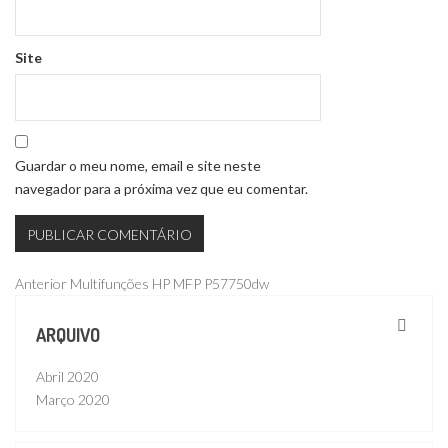
Site
Guardar o meu nome, email e site neste
navegador para a próxima vez que eu comentar.
Navegação
Publicação
Anterior
Multifunções HP MFP P57750dw
anterior
de
ARQUIVO
artigos
Abril 2020
Março 2020