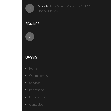
Morada:
Reta Moure Madalena Nº392,
3515-331 Viseu
SIGA-NOS:
COPYVIS
Home
Quem somos
Serviços
Impressão
Publicações
Contactos