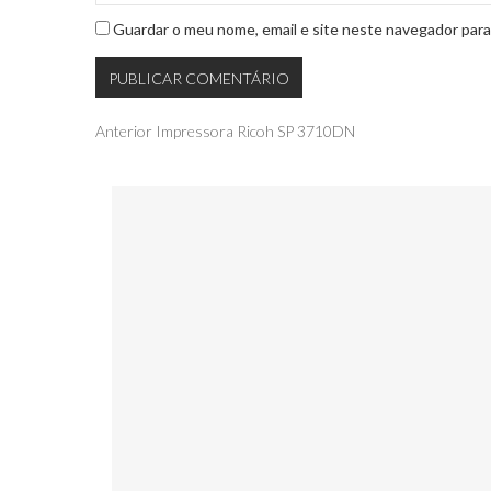
Guardar o meu nome, email e site neste navegador para
Navegação
Publicação
Anterior
Impressora Ricoh SP 3710DN
anterior
de
artigos