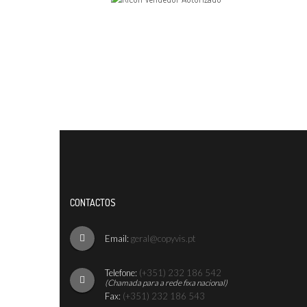
CONTACTOS
Email:
geral@copyvis.pt
Telefone:
(+351) 232 186 542
(Chamada para a rede fixa nacional)
Fax:
(+351) 232 186 543