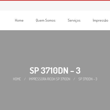
Home
Quem Somos
Serviços
Impressão
Consumíveis
Impressoras
Recondicionadas
Multifunções
SP 3710DN – 3
HOME
/
IMPRESSORA RICOH SP 3710DN
/
SP 3710DN – 3