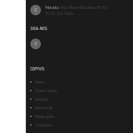
Morada:
Reta Moure Madalena Nº392,
3515-331 Viseu
SIGA-NOS:
COPYVIS
Home
Quem somos
Serviços
Impressão
Publicações
Contactos