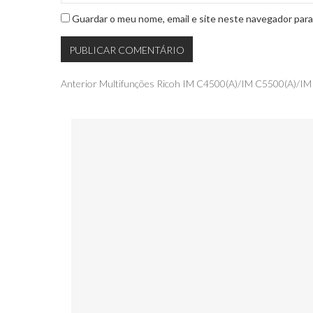
Guardar o meu nome, email e site neste navegador para
Navegação
Publicação
Anterior
Multifunções Ricoh IM C4500(A)/IM C5500(A)/IM
anterior
de
artigos