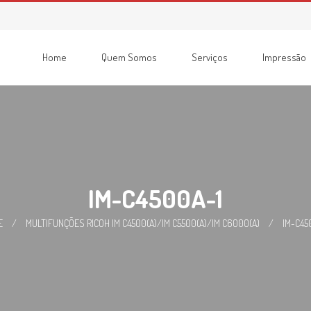
Home
Quem Somos
Serviços
Impressão
Consumíveis
Impressoras
Recondicionadas
Multifunções
IM-C4500A-1
E
/
MULTIFUNÇÕES RICOH IM C4500(A)/IM C5500(A)/IM C6000(A)
/
IM-C45