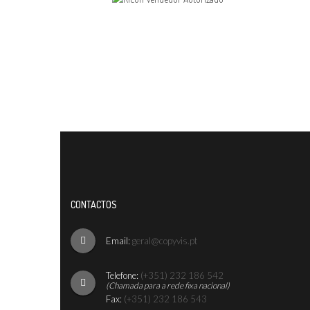
CONTACTOS
Email:
geral@copyvis.pt
Telefone:
(+351) 232 186 542
(Chamada para a rede fixa nacional)
Fax:
(+351) 232 186 543