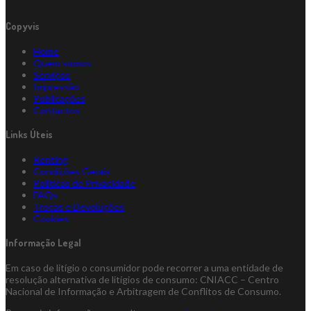
Copyvis
Home
Quem somos
Serviços
Impressão
Publicações
Contactos
Links Úteis
Renting
Condições Gerais
Políticas de Privacidade
FAQs
Trocas e Devoluções
Cookies
Informação Legal
Em caso de litígio o consumidor pode recorrer a uma entidade de
resolução alternativa de litígios de consumo: CNIACC – Centro
Nacional de Informação e Arbitragem de Conflitos de Consumo.