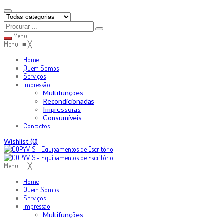
Menu
Menu
≡
╳
Home
Quem Somos
Serviços
Impressão
Multifunções
Recondicionadas
Impressoras
Consumíveis
Contactos
Skip
Wishlist
(0)
to
content
Menu
≡
╳
Home
Quem Somos
Serviços
Impressão
Multifunções