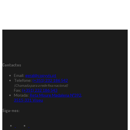
Contactos
Email:
geral@copyvis.pt
Telefone:
(+351) 232 186 542
(Chamada para a rede fixa nacional)
Fax:
(+351) 232 186 543
Morada:
Reta Moure Madalena Nº392,
3515-331 Viseu
Siga-nos: