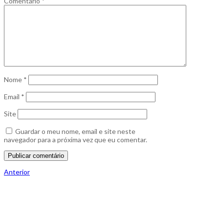
Comentário
*
Nome
*
Email
*
Site
Guardar o meu nome, email e site neste
navegador para a próxima vez que eu comentar.
Navegação
Publicação
Anterior
anterior
de
artigos