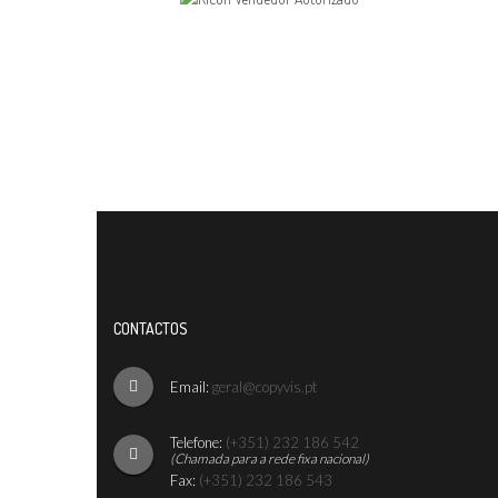
CONTACTOS
Email:
geral@copyvis.pt
Telefone:
(+351) 232 186 542
(Chamada para a rede fixa nacional)
Fax:
(+351) 232 186 543