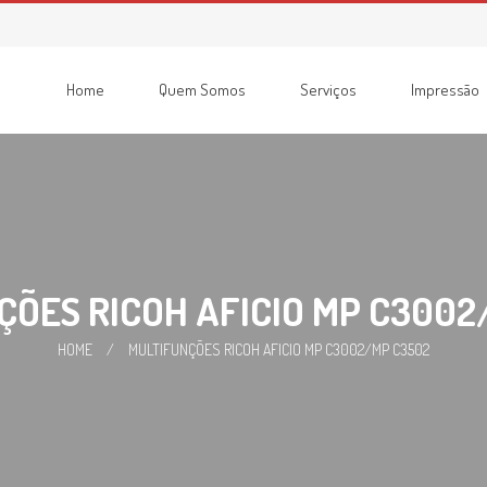
Home
Quem Somos
Serviços
Impressão
Consumíveis
Impressoras
Recondicionadas
Multifunções
ÇÕES RICOH AFICIO MP C3002
HOME
/
MULTIFUNÇÕES RICOH AFICIO MP C3002/MP C3502