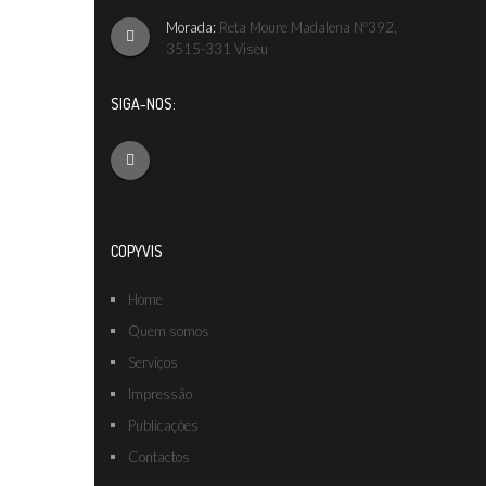
Morada:
Reta Moure Madalena Nº392,
3515-331 Viseu
SIGA-NOS:
COPYVIS
Home
Quem somos
Serviços
Impressão
Publicações
Contactos