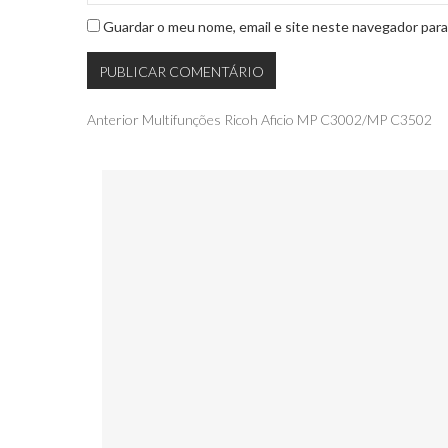
Guardar o meu nome, email e site neste navegador para
Navegação
Publicação
Anterior
Multifunções Ricoh Aficio MP C3002/MP C3502
anterior
de
artigos