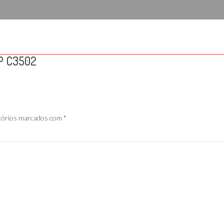
MP C3502
tórios marcados com
*