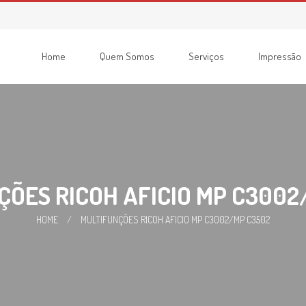
Home
Quem Somos
Serviços
Impressão
Consumíveis
Impressoras
Recondicionadas
Multifunções
ÇÕES RICOH AFICIO MP C3002
HOME
/
MULTIFUNÇÕES RICOH AFICIO MP C3002/MP C3502