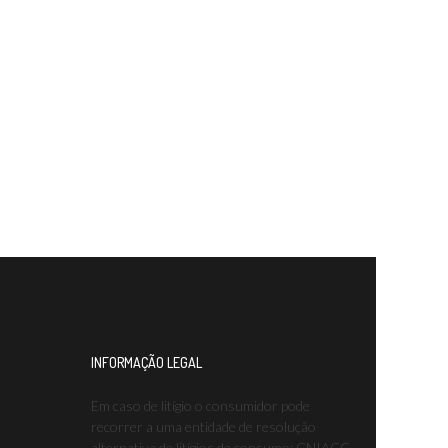
INFORMAÇÃO LEGAL
Em caso de litígio o consumidor pode
recorrer a uma entidade de resolução
alternativa de litígios de consumo: CNIACC –