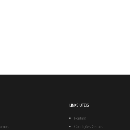
LINKS ÚTEIS
Renting
omos
Condições Gerais