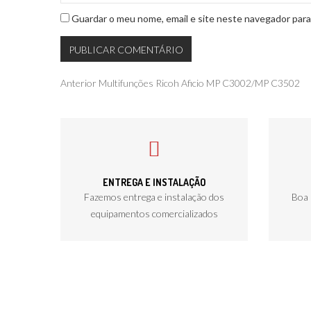
Guardar o meu nome, email e site neste navegador para
Navegação
Publicação
Anterior
Multifunções Ricoh Aficio MP C3002/MP C3502
anterior
de
artigos
ENTREGA E INSTALAÇÃO
Fazemos entrega e instalação dos
Boa 
equipamentos comercializados