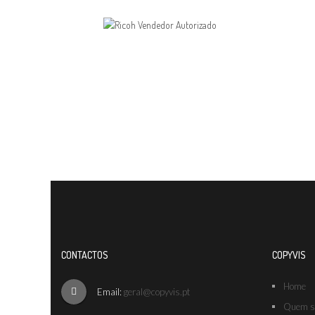
CONTACTOS
COPYVIS
Home
Email:
geral@copyvis.pt
Quem s