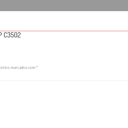
MP C3502
tórios marcados com
*