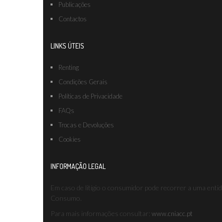
Publicações
Contactos
LINKS ÚTEIS
Renting
Condições Gerais
Políticas de Privacidade
FAQs
Trocas e Devoluções
Cookies
INFORMAÇÃO LEGAL
Em caso de litígio o consumidor pode recorrer a uma enti
Consumo.
Para mais informações consultar:
www.cniacc.pt