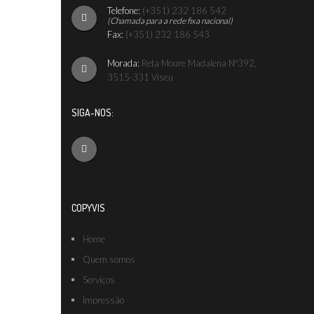
Telefone:
(+351) 232 186 542
(Chamada para a rede fixa nacional)
Fax:
(+351) 232 186 543
Morada:
Reta Moure Madalena Nº392,
3515-331 Viseu
SIGA-NOS:
COPYVIS
Home
Quem somos
Serviços
Impressão