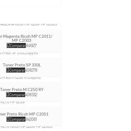
r Magenta Ricoh MP C2011/
MP C2003
Comparar
841927
Toner Preto SP 330L
Comparar
408278
Toner Preto M C250 RY
Comparar
408352
ner Preto Ricoh MP C2051
Comparar
842061