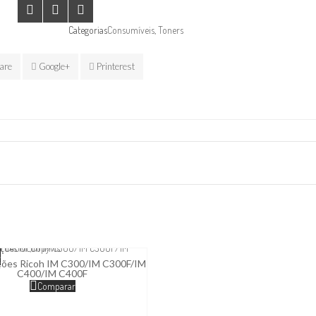
Categorias
Consumíveis
,
Toners
are
Google+
Printerest
e
ções Ricoh IM C300/IM C300F/IM
C400/IM C400F
Comparar