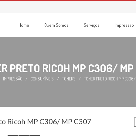
Home
Quem Somos
Serviços
Impressão
Consumíveis
Impressoras
Recondicionadas
Multifunções
R PRETO RICOH MP C306/ MP
IMPRESSÃO
/
CONSUMÍVEIS
/
TONERS
/
TONER PRETO RICOH MP C306/
eto Ricoh MP C306/ MP C307