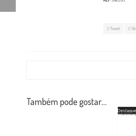
Tweet
Sh
Também pode gostar…
Destaqu
Multifun