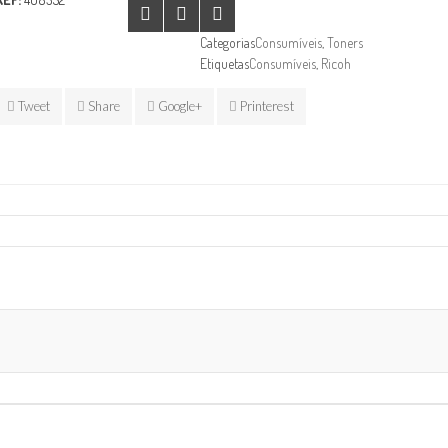
Categorias
Consumíveis
,
Toners
Etiquetas
Consumíveis
,
Ricoh
Tweet
Share
Google+
Printerest