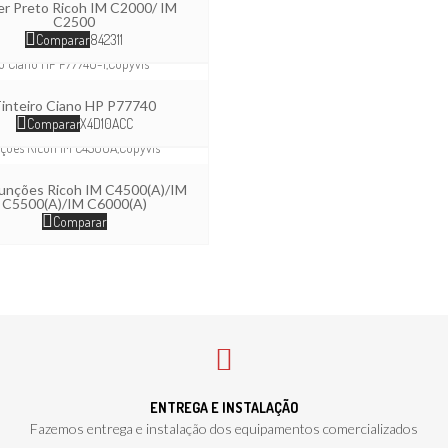
r Preto Ricoh IM C2000/ IM
C2500
Comparar
842311
inteiro Ciano HP P77740
Comparar
X4D10ACC
funções Ricoh IM C4500(A)/IM
C5500(A)/IM C6000(A)
Comparar
ENTREGA E INSTALAÇÃO
Fazemos entrega e instalação dos equipamentos comercializados