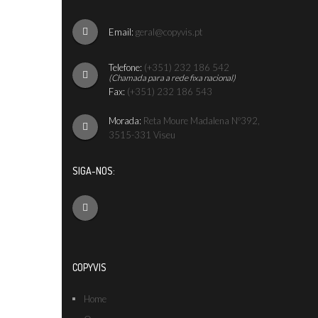
Email:
geral@copyvis.pt
Telefone:
(+351) 232 186 542
(Chamada para a rede fixa nacional)
Fax:
(+351) 232 186 543
Morada:
Reta Moure Madalena Nº392,
3515-331 Viseu
SIGA-NOS:
COPYVIS
Home