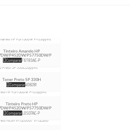
Tinteiro Amarelo HP
7DW/P452DW/P57750DW/P
Comparar
F6T83AE-P
Toner Preto SP 330H
Comparar
408281
Tinteiro Preto HP
7DW/P452DW/P57750DW/P
Comparar
L0S07AE-P