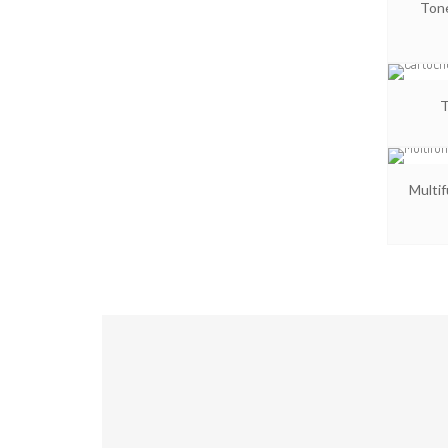
Tone
T
Multi