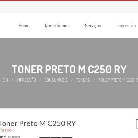
Home
Quem Somos
Serviços
Impressão
Consumíveis
Impressoras
Recondicionadas
Multifunções
TONER PRETO M C250 RY
NÍCIO
/
IMPRESSÃO
/
CONSUMÍVEIS
/
TONERS
/
TONER PRETO M C250 R
Toner Preto M C250 RY
Em stock
REF:
408352