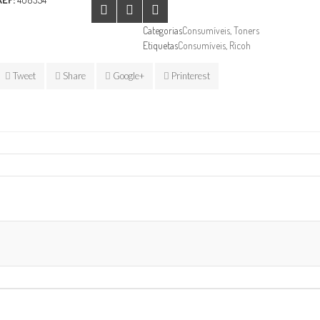
Categorias
Consumíveis
,
Toners
Etiquetas
Consumíveis
,
Ricoh
Tweet
Share
Google+
Printerest