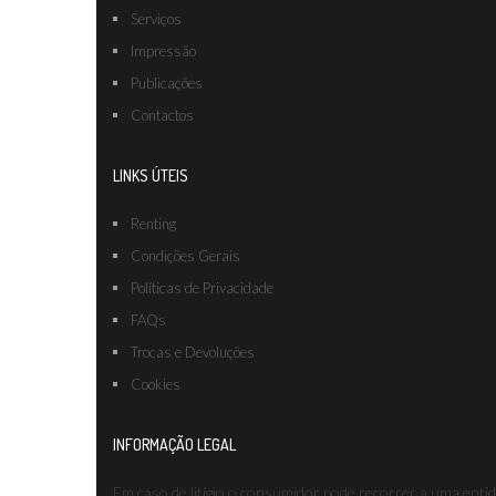
Serviços
Impressão
Publicações
Contactos
LINKS ÚTEIS
Renting
Condições Gerais
Políticas de Privacidade
FAQs
Trocas e Devoluções
Cookies
INFORMAÇÃO LEGAL
Em caso de litígio o consumidor pode recorrer a uma enti