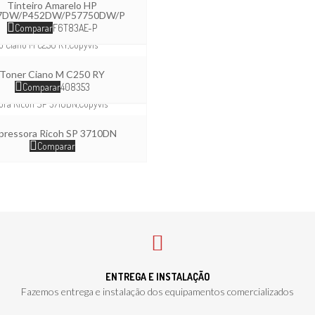
Tinteiro Amarelo HP
7DW/P452DW/P57750DW/P
Comparar
F6T83AE-P
Toner Ciano M C250 RY
Comparar
408353
pressora Ricoh SP 3710DN
Comparar
ENTREGA E INSTALAÇÃO
Fazemos entrega e instalação dos equipamentos comercializados