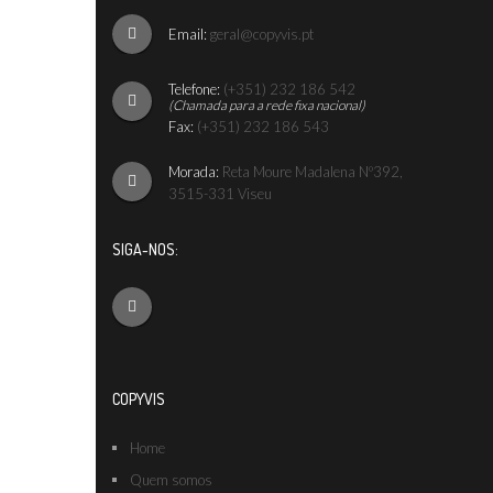
Email:
geral@copyvis.pt
Telefone:
(+351) 232 186 542
(Chamada para a rede fixa nacional)
Fax:
(+351) 232 186 543
Morada:
Reta Moure Madalena Nº392,
3515-331 Viseu
SIGA-NOS:
COPYVIS
Home
Quem somos