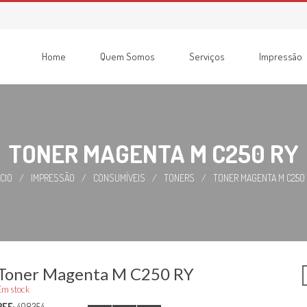
Home
Quem Somos
Serviços
Impressão
Consumíveis
Impressoras
Recondicionadas
Multifunções
TONER MAGENTA M C250 RY
ÍCIO
/
IMPRESSÃO
/
CONSUMÍVEIS
/
TONERS
/
TONER MAGENTA M C250
Toner Magenta M C250 RY
Em stock
REF:
408354