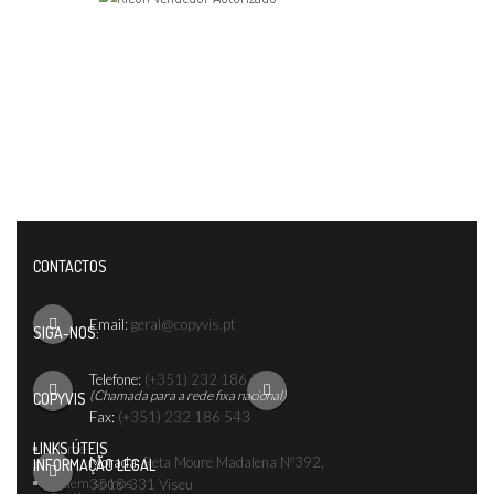
CONTACTOS
Email:
geral@copyvis.pt
SIGA-NOS:
Telefone:
(+351) 232 186 542
(Chamada para a rede fixa nacional)
COPYVIS
Fax:
(+351) 232 186 543
LINKS ÚTEIS
Home
Morada:
Reta Moure Madalena Nº392,
INFORMAÇÃO LEGAL
Quem somos
3515-331 Viseu