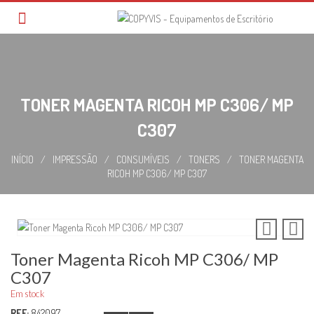
Skip
to
content
TONER MAGENTA RICOH MP C306/ MP
C307
INÍCIO
/
IMPRESSÃO
/
CONSUMÍVEIS
/
TONERS
/
TONER MAGENTA
RICOH MP C306/ MP C307
Toner Magenta Ricoh MP C306/ MP
C307
Em stock
REF:
842097