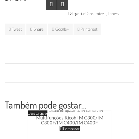
Categorias
Consumíveis
,
Toners
Tweet
Share
Google+
Printerest
Também pode gostar…
Destaque
Multifunções Ricoh IM C300/IM
C300F/IM C400/IM C400F
Comparar