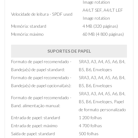
Image rotation
A4/LT SEF, A4/LT LEF
Velocidade de leitura - SPDF used
Image rotation
Memória: standard
4 MB (320 páginas)
Memória: máximo
60 MB (4 800 páginas)
SUPORTES DE PAPEL
Formato de papel recomendado -
SRA3, A3, A4, A5, A6, B4,
Bandeja(s) de papel standard:
B5, B6, Envelopes
Formato de papel recomendado -
SRA3, A3, A4, A5, A6, B4,
Bandeja(s) de papel opcional(ais):
B5, B6, Envelopes
SRA3, A3, A4, A5, A6, B4,
Formato de papel recomendado -
B5, B6, Envelopes, Papel
Band. alimentação manual:
de formato personalizado
Entrada de papel: standard
1 200 folhas
Entrada de papel: máximo
4 700 folhas
Saída de papel: standard
500 folhas