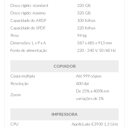
Disco rígido: standard
320 GB
Disco rígido: máximo
320 GB
Capacidade do ARDF
100 folhas
Capacidade do SPDF
220 folhas
Peso
94 kg
Dimensões: L x P x A
587 x 685 x 913 mm
Fonte de alimentação
220 - 240 V, 50 ̸ 60 Hz
COPIADOR
Cópia múltipla
Até 999 cópias
Resolução
600 dpi
De 25% a 400% em
Zoom
variações de 1%
IMPRESSORA
CPU
ApolloLake E3930 1,3 GHz