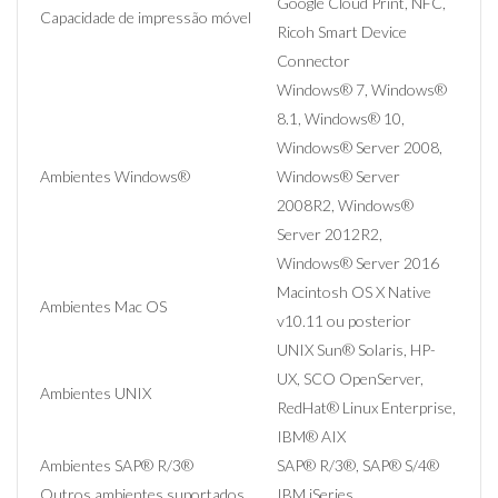
Google Cloud Print, NFC,
Capacidade de impressão móvel
Ricoh Smart Device
Connector
Windows® 7, Windows®
8.1, Windows® 10,
Windows® Server 2008,
Ambientes Windows®
Windows® Server
2008R2, Windows®
Server 2012R2,
Windows® Server 2016
Macintosh OS X Native
Ambientes Mac OS
v10.11 ou posterior
UNIX Sun® Solaris, HP-
UX, SCO OpenServer,
Ambientes UNIX
RedHat® Linux Enterprise,
IBM® AIX
Ambientes SAP® R/3®
SAP® R/3®, SAP® S/4®
Outros ambientes suportados
IBM iSeries