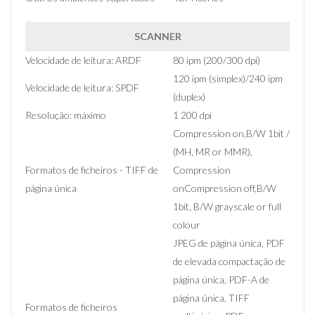
SCANNER
Velocidade de leitura: ARDF
80 ipm (200/300 dpi)
120 ipm (simplex)/240 ipm
Velocidade de leitura: SPDF
(duplex)
Resolução: máximo
1 200 dpi
Compression on,B/W 1bit /
(MH, MR or MMR),
Formatos de ficheiros - TIFF de
Compression
página única
onCompression off,B/W
1bit, B/W grayscale or full
colour
JPEG de página única, PDF
de elevada compactação de
página única, PDF-A de
página única, TIFF
Formatos de ficheiros