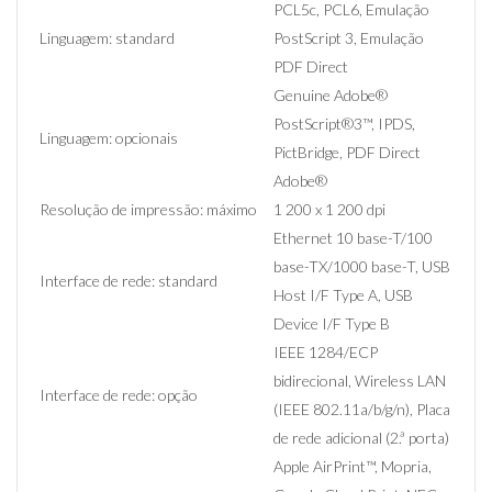
PCL5c, PCL6, Emulação
Linguagem: standard
PostScript 3, Emulação
PDF Direct
Genuine Adobe®
PostScript®3™, IPDS,
Linguagem: opcionais
PictBridge, PDF Direct
Adobe®
Resolução de impressão: máximo
1 200 x 1 200 dpi
Ethernet 10 base-T/100
base-TX/1000 base-T, USB
Interface de rede: standard
Host I/F Type A, USB
Device I/F Type B
IEEE 1284/ECP
bidirecional, Wireless LAN
Interface de rede: opção
(IEEE 802.11a/b/g/n), Placa
de rede adicional (2.ª porta)
Apple AirPrint™, Mopria,