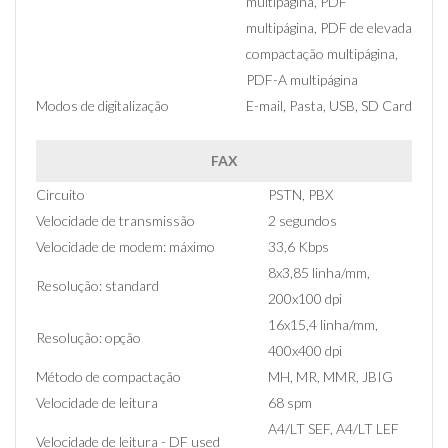
multipágina, PDF
multipágina, PDF de elevada
compactação multipágina,
PDF-A multipágina
Modos de digitalização
E-mail, Pasta, USB, SD Card
FAX
Circuito
PSTN, PBX
Velocidade de transmissão
2 segundos
Velocidade de modem: máximo
33,6 Kbps
8x3,85 linha/mm,
Resolução: standard
200x100 dpi
16x15,4 linha/mm,
Resolução: opção
400x400 dpi
Método de compactação
MH, MR, MMR, JBIG
Velocidade de leitura
68 spm
A4/LT SEF, A4/LT LEF
Velocidade de leitura - DF used