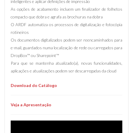
inteligentes e aplicar definições de impressão
As opções de acabamento incluem um finalizador de folhetos
compacto que dobra e agrafa as brochuras na dobra
O ARDF automatiza os processos de digitalização e fotocópia
rotineiros
Os documentos digitalizados podem ser reencaminhados para
e-mail, guardados numa localização de rede ou carregados para
DropBox™ ou Sharepoint™
Para que se mantenha atualizado(a), novas funcionalidades,
aplicações e atualizações podem ser descarregadas da cloud
Download do Catálogo
Veja a Apresentação