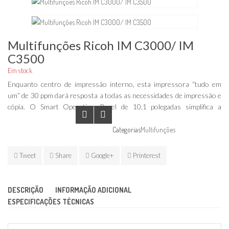
Multifunções Ricoh IM C3000/ IM
C3500
Em stock
Enquanto centro de impressão interno, esta impressora “tudo em
um” de 30 ppm dará resposta a todas as necessidades de impressão e
cópia. O Smart Operation Panel de 10,1 polegadas simplifica a
operação, permitindo aos utilizadores escolher de uma gama de
aplicações inteligentes e aplicar definições de impressão. E, para além
Categorias
Multifunções
de imprimir documentos profissionais rotineiros, poderá ser utilizada
para preparar materiais de marketing atrativos como, por exemplo,
Tweet
Share
Google+
Printerest
brochuras, revistas e cartazes.
DESCRIÇÃO
INFORMAÇÃO ADICIONAL
ESPECIFICAÇÕES TÉCNICAS