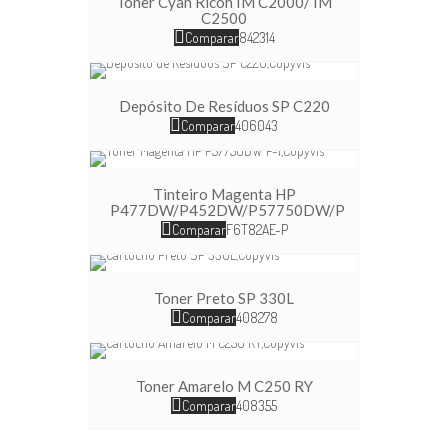
Toner Cyan Ricoh IM C2000/ IM
C2500
Comparar
842314
Depósito De Resíduos SP C220
Comparar
406043
Tinteiro Magenta HP
P477DW/P452DW/P57750DW/P
Comparar
F6T82AE-P
Toner Preto SP 330L
Comparar
408278
Toner Amarelo M C250 RY
Comparar
408355