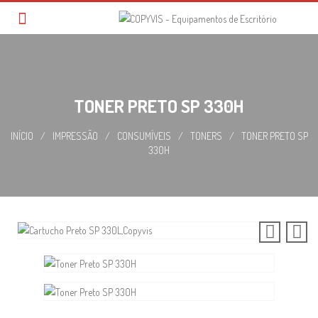
Skip
to
content
TONER PRETO SP 330H
INÍCIO
/
IMPRESSÃO
/
CONSUMÍVEIS
/
TONERS
/
TONER PRETO SP
330H