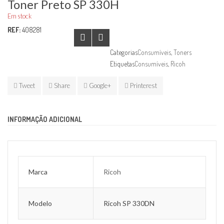
Toner Preto SP 330H
Em stock
REF:
408281
Categorias
Consumíveis
,
Toners
Etiquetas
Consumíveis
,
Ricoh
Tweet
Share
Google+
Printerest
INFORMAÇÃO ADICIONAL
Marca
Ricoh
Modelo
Ricoh SP 330DN